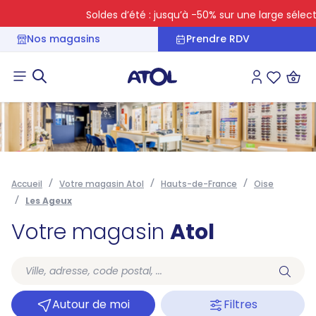
Soldes d’été : jusqu’à -50% sur une large sélectio
Nos magasins
Prendre RDV
Connexion
Liste des 
Accueil
Votre magasin Atol
Hauts-de-France
Oise
Les Ageux
Votre magasin
Atol
Autour de moi
Filtres