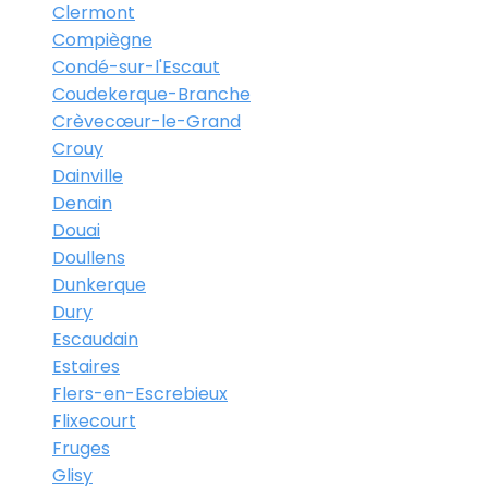
Clermont
Compiègne
Condé-sur-l'Escaut
Coudekerque-Branche
Crèvecœur-le-Grand
Crouy
Dainville
Denain
Douai
Doullens
Dunkerque
Dury
Escaudain
Estaires
Flers-en-Escrebieux
Flixecourt
Fruges
Glisy