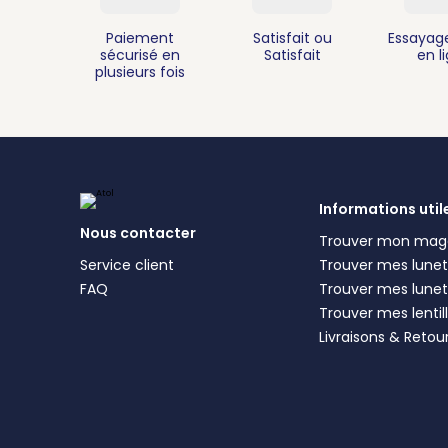
Paiement
Satisfait ou
Essayage
sécurisé en
Satisfait
en l
plusieurs fois
Informations util
Nous contacter
Trouver mon mag
Service client
Trouver mes lunett
FAQ
Trouver mes lunet
Trouver mes lentil
Livraisons & Retou