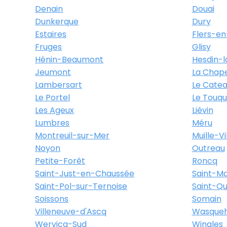
Denain
Douai
Dunkerque
Dury
Estaires
Flers-en
Fruges
Glisy
Hénin-Beaumont
Hesdin-l
Jeumont
La Chape
Lambersart
Le Cate
Le Portel
Le Touqu
Les Ageux
Liévin
Lumbres
Méru
Montreuil-sur-Mer
Muille-Vi
Noyon
Outreau
Petite-Forêt
Roncq
Saint-Just-en-Chaussée
Saint-Ma
Saint-Pol-sur-Ternoise
Saint-Qu
Soissons
Somain
Villeneuve-d'Ascq
Wasqueh
Wervicq-Sud
Wingles