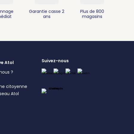
nnage
Garantie casse 2
Plus de 800
édiat
ans
magasins
Suivez-nous
ve Atol
nous ?
s
he citoyenne
éseau Atol