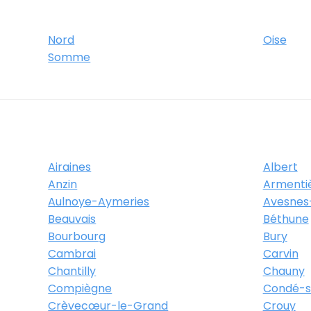
Nord
Oise
Somme
Airaines
Albert
Anzin
Armenti
Aulnoye-Aymeries
Avesnes
Beauvais
Béthune
Bourbourg
Bury
Cambrai
Carvin
Chantilly
Chauny
Compiègne
Condé-su
Crèvecœur-le-Grand
Crouy