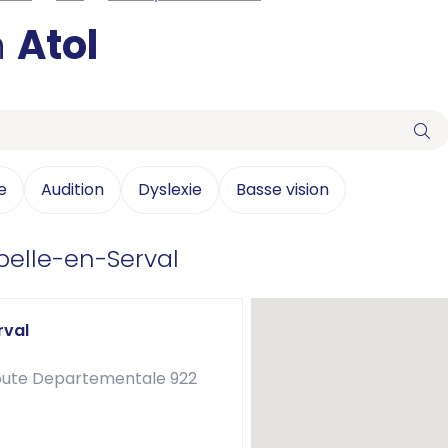
n
Atol
e
Audition
Dyslexie
Basse vision
elle-en-Serval
rval
oute Departementale 922