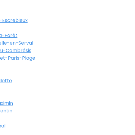
-Escrebieux
a-Forêt
lle-en-Serval
au-Cambrésis
et-Paris-Plage
llette
ximin
entin
al