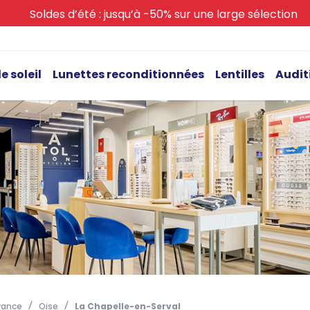
Soldes d’été : jusqu’à -50% sur une large sélection
e soleil
Lunettes reconditionnées
Lentilles
Audit
rance
Oise
La Chapelle-en-Serval