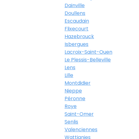
Dainville
Doullens
Escaudain
Flixecourt
Hazebrouck
Isbergues
Lacroix-Saint-Ouen
Le Plessis-Belleville
Lens
Lille
Montdidier
Nieppe
Péronne
Roye
Saint-Omer
Senlis
Valenciennes
Wattignies