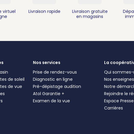
 virtuel
Livraison rapide
Livraison gratuite
Dépa
igne
en magasins
imm
es
Nos services
La coopérati
asin
Prise de rendez-vous
Qui sommes-
es de soleil
Diagnostic en ligne
Nos enseigne
tes de vue
Pré-dépistage audition
Notre démarc
les
Atol Garantie +
Rejoindre le r
rs
Examen de la vue
Espace Presse
Carrières