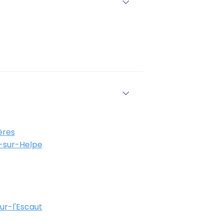
ères
-sur-Helpe
r-l'Escaut