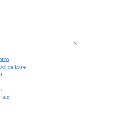
erre
al de Loire
t
e
 Sud