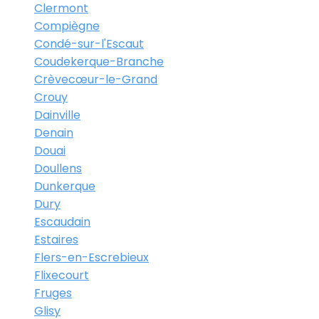
Clermont
Compiègne
Condé-sur-l'Escaut
Coudekerque-Branche
Crèvecœur-le-Grand
Crouy
Dainville
Denain
Douai
Doullens
Dunkerque
Dury
Escaudain
Estaires
Flers-en-Escrebieux
Flixecourt
Fruges
Glisy