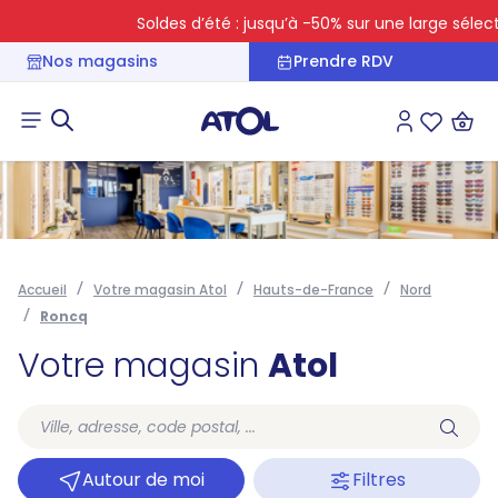
Soldes d’été : jusqu’à -50% sur une large sélectio
Nos magasins
Prendre RDV
Connexion
Liste des 
Accueil
Votre magasin Atol
Hauts-de-France
Nord
Roncq
Votre magasin
Atol
Autour de moi
Filtres