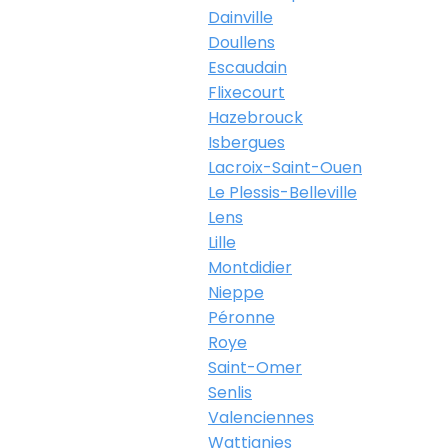
Dainville
Doullens
Escaudain
Flixecourt
Hazebrouck
Isbergues
Lacroix-Saint-Ouen
Le Plessis-Belleville
Lens
Lille
Montdidier
Nieppe
Péronne
Roye
Saint-Omer
Senlis
Valenciennes
Wattignies