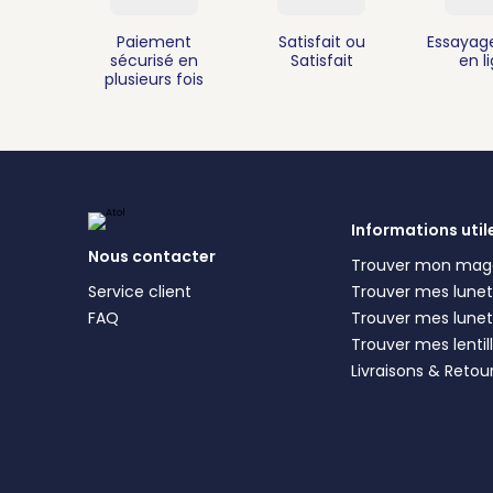
Paiement
Satisfait ou
Essayage
sécurisé en
Satisfait
en l
plusieurs fois
Informations util
Nous contacter
Trouver mon mag
Service client
Trouver mes lunett
FAQ
Trouver mes lunet
Trouver mes lentil
Livraisons & Retou