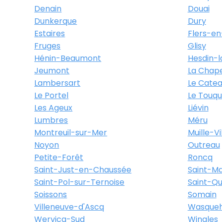
Denain
Douai
Dunkerque
Dury
Estaires
Flers-en
Fruges
Glisy
Hénin-Beaumont
Hesdin-l
Jeumont
La Chape
Lambersart
Le Cate
Le Portel
Le Touqu
Les Ageux
Liévin
Lumbres
Méru
Montreuil-sur-Mer
Muille-Vi
Noyon
Outreau
Petite-Forêt
Roncq
Saint-Just-en-Chaussée
Saint-Ma
Saint-Pol-sur-Ternoise
Saint-Qu
Soissons
Somain
Villeneuve-d'Ascq
Wasqueh
Wervicq-Sud
Wingles