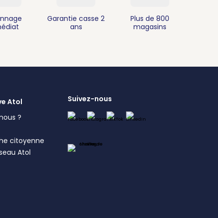
nnage
Garantie casse 2
Plus de 800
édiat
ans
magasins
Suivez-nous
ve Atol
nous ?
s
he citoyenne
éseau Atol