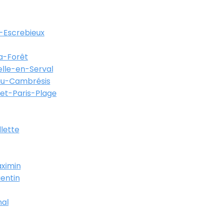
-Escrebieux
a-Forêt
lle-en-Serval
au-Cambrésis
et-Paris-Plage
llette
ximin
entin
al