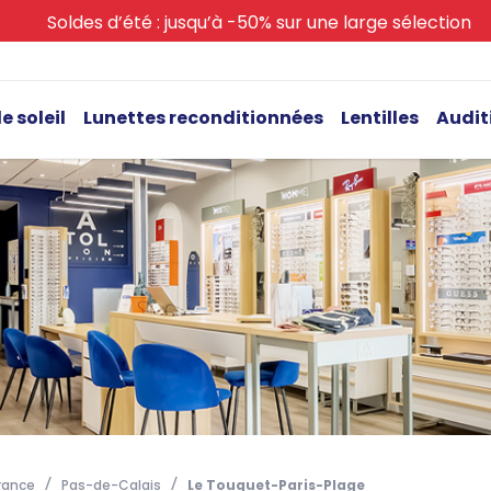
Soldes d’été : jusqu’à -50% sur une large sélection
e soleil
Lunettes reconditionnées
Lentilles
Audit
rance
Pas-de-Calais
Le Touquet-Paris-Plage