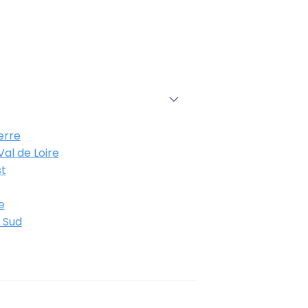
erre
al de Loire
t
e
 Sud