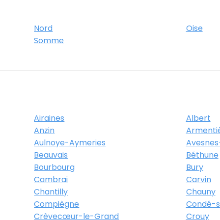
Nord
Oise
Somme
Airaines
Albert
Anzin
Armenti
Aulnoye-Aymeries
Avesnes
Beauvais
Béthune
Bourbourg
Bury
Cambrai
Carvin
Chantilly
Chauny
Compiègne
Condé-su
Crèvecœur-le-Grand
Crouy