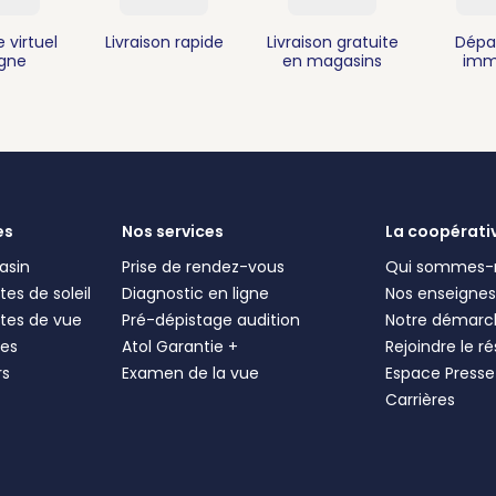
 virtuel
Livraison rapide
Livraison gratuite
Dépa
igne
en magasins
imm
es
Nos services
La coopérati
asin
Prise de rendez-vous
Qui sommes-
es de soleil
Diagnostic en ligne
Nos enseigne
tes de vue
Pré-dépistage audition
Notre démarc
les
Atol Garantie +
Rejoindre le r
rs
Examen de la vue
Espace Presse
Carrières