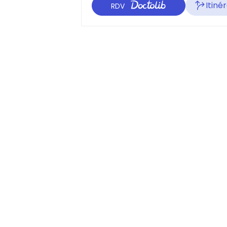
Itiné
RDV