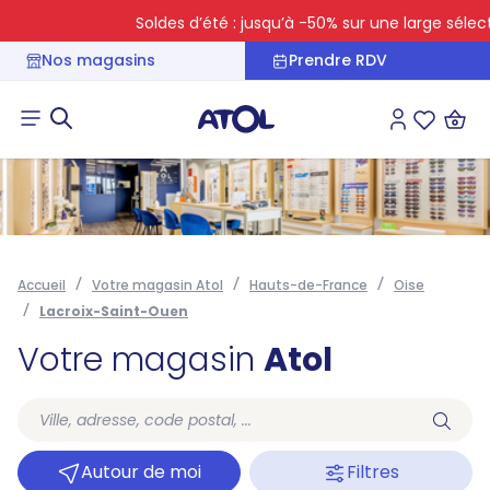
Soldes d’été : jusqu’à -50% sur une large sélectio
Nos magasins
Prendre RDV
Connexion
Liste des 
Accueil
Votre magasin Atol
Hauts-de-France
Oise
Lacroix-Saint-Ouen
Votre magasin
Atol
Autour de moi
Filtres