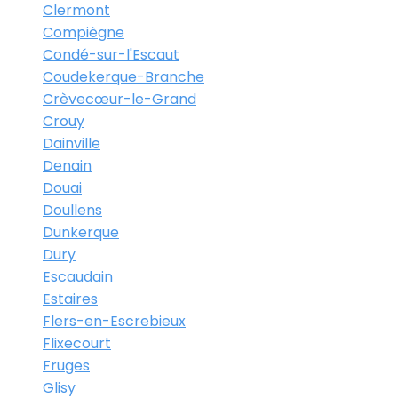
Clermont
Compiègne
Condé-sur-l'Escaut
Coudekerque-Branche
Crèvecœur-le-Grand
Crouy
Dainville
Denain
Douai
Doullens
Dunkerque
Dury
Escaudain
Estaires
Flers-en-Escrebieux
Flixecourt
Fruges
Glisy