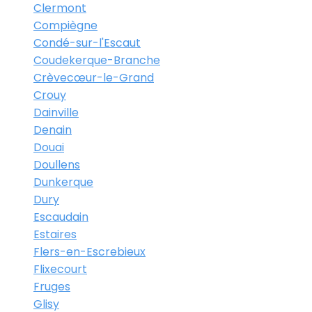
Clermont
Compiègne
Condé-sur-l'Escaut
Coudekerque-Branche
Crèvecœur-le-Grand
Crouy
Dainville
Denain
Douai
Doullens
Dunkerque
Dury
Escaudain
Estaires
Flers-en-Escrebieux
Flixecourt
Fruges
Glisy