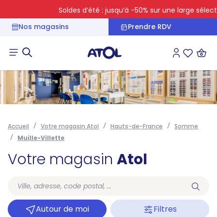
Soldes d’été : jusqu’à -50% sur une large sélectio
Nos magasins
Prendre RDV
Connexion
Liste des 
Accueil
Votre magasin Atol
Hauts-de-France
Somme
Muille-Villette
Votre magasin
Atol
Autour de moi
Filtres