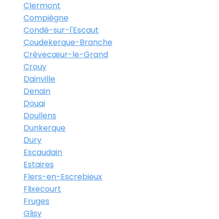
Clermont
Compiègne
Condé-sur-l'Escaut
Coudekerque-Branche
Crèvecœur-le-Grand
Crouy
Dainville
Denain
Douai
Doullens
Dunkerque
Dury
Escaudain
Estaires
Flers-en-Escrebieux
Flixecourt
Fruges
Glisy