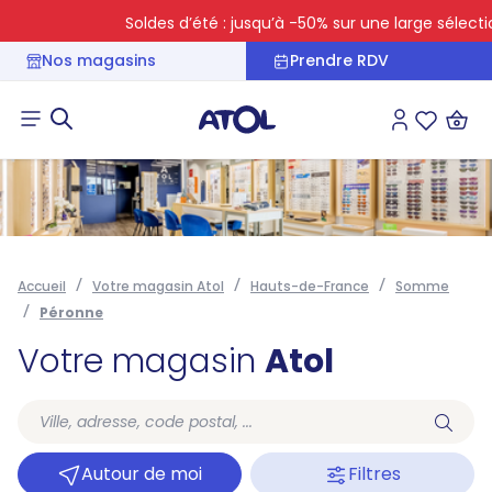
Soldes d’été : jusqu’à -50% sur une large sélection
Nos magasins
Prendre RDV
Connexion
Liste des 
Accueil
Votre magasin Atol
Hauts-de-France
Somme
Péronne
Votre magasin
Atol
Autour de moi
Filtres