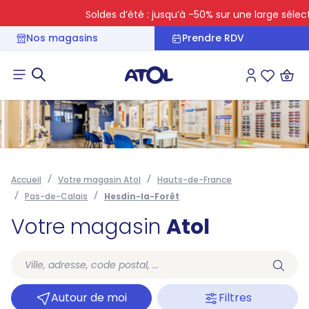
Soldes d’été : jusqu’à -50% sur une large sélectio
Nos magasins
Prendre RDV
Connexion
Liste des 
Accueil
Votre magasin Atol
Hauts-de-France
Pas-de-Calais
Hesdin-la-Forêt
Votre magasin
Atol
Autour de moi
Filtres