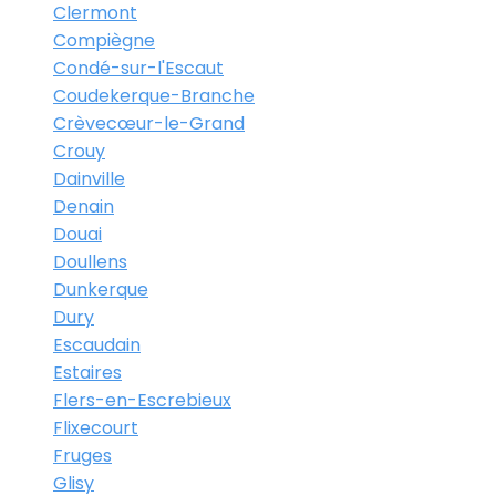
Clermont
Compiègne
Condé-sur-l'Escaut
Coudekerque-Branche
Crèvecœur-le-Grand
Crouy
Dainville
Denain
Douai
Doullens
Dunkerque
Dury
Escaudain
Estaires
Flers-en-Escrebieux
Flixecourt
Fruges
Glisy