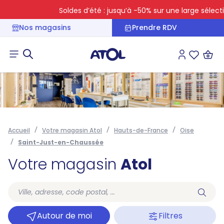
Soldes d’été : jusqu’à -50% sur une large sélecti
Nos magasins
Prendre RDV
Connexion
Liste des 
Accueil
Votre magasin Atol
Hauts-de-France
Oise
Saint-Just-en-Chaussée
Votre magasin
Atol
Autour de moi
Filtres