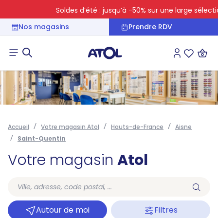
Soldes d’été : jusqu’à -50% sur une large sélection
Nos magasins
Prendre RDV
Connexion
Liste des 
Accueil
Votre magasin Atol
Hauts-de-France
Aisne
Saint-Quentin
Votre magasin
Atol
Autour de moi
Filtres