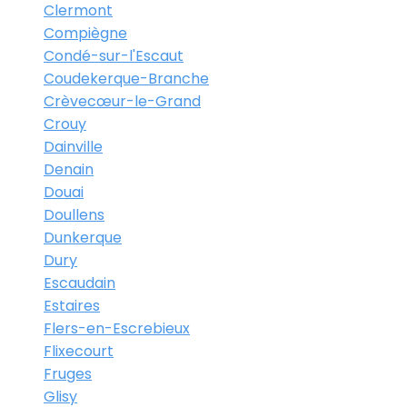
Clermont
Compiègne
Condé-sur-l'Escaut
Coudekerque-Branche
Crèvecœur-le-Grand
Crouy
Dainville
Denain
Douai
Doullens
Dunkerque
Dury
Escaudain
Estaires
Flers-en-Escrebieux
Flixecourt
Fruges
Glisy