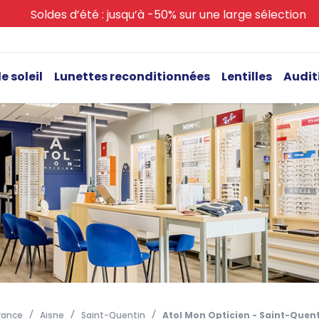
Soldes d’été : jusqu’à -50% sur une large sélection
e soleil
Lunettes reconditionnées
Lentilles
Audit
rance
Aisne
Saint-Quentin
Atol Mon Opticien - Saint-Quent