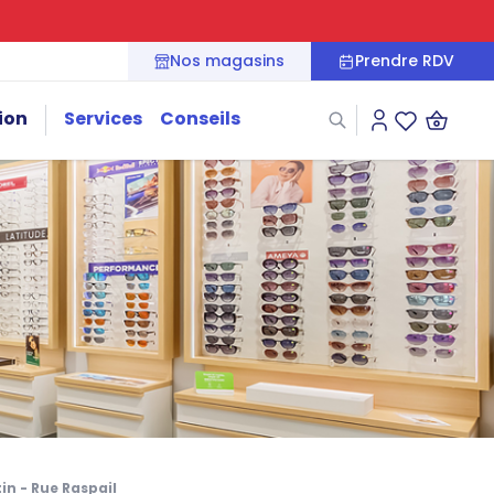
Nos magasins
Prendre RDV
ion
Services
Conseils
Connexion
Liste des fa
in - Rue Raspail