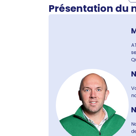
Présentation du
M
AT
se
Q
N
Vo
no
N
N
de