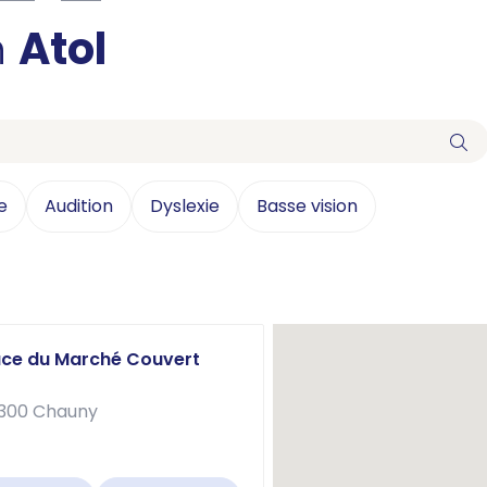
n
Atol
e
Audition
Dyslexie
Basse vision
lace du Marché Couvert
2300 Chauny