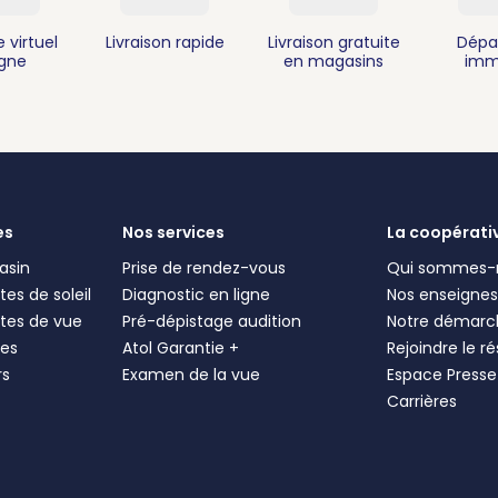
 virtuel
Livraison rapide
Livraison gratuite
Dépa
igne
en magasins
imm
es
Nos services
La coopérati
asin
Prise de rendez-vous
Qui sommes-
es de soleil
Diagnostic en ligne
Nos enseigne
tes de vue
Pré-dépistage audition
Notre démarc
les
Atol Garantie +
Rejoindre le r
rs
Examen de la vue
Espace Presse
Carrières