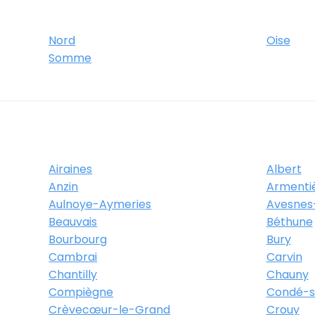
Itinéraire
Plus d'info
Nord
Oise
Somme
 des Pensées
Airaines
Albert
Anzin
Armenti
Aulnoye-Aymeries
Avesnes
Beauvais
Béthune
Avenue Raymonde Fiolet
Bourbourg
Bury
Cambrai
Carvin
00 Soissons
Chantilly
Chauny
Compiègne
Condé-su
Crèvecœur-le-Grand
Crouy