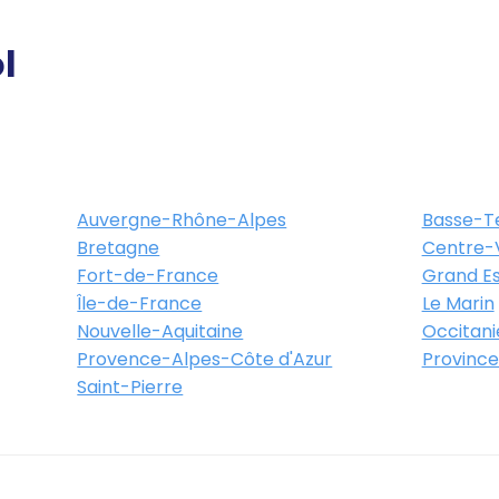
l
te d'Amiens
Auvergne-Rhône-Alpes
Basse-T
Itinéraire
Plus d'info
Bretagne
Centre-V
Fort-de-France
Grand Es
Île-de-France
Le Marin
Nouvelle-Aquitaine
Occitani
in - Rue du Mars Route de
Provence-Alpes-Côte d'Azur
Province
Saint-Pierre
ohain 02100 Saint-Quentin