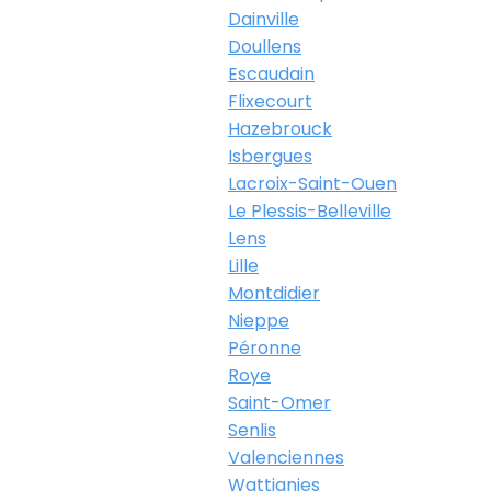
Dainville
Doullens
Escaudain
Flixecourt
Hazebrouck
Isbergues
Lacroix-Saint-Ouen
Le Plessis-Belleville
Lens
Lille
Montdidier
Nieppe
Péronne
Roye
Saint-Omer
Senlis
Valenciennes
Wattignies