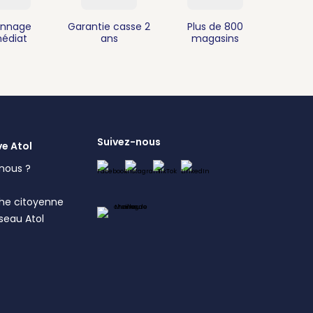
nnage
Garantie casse 2
Plus de 800
édiat
ans
magasins
Suivez-nous
ve Atol
nous ?
s
he citoyenne
éseau Atol