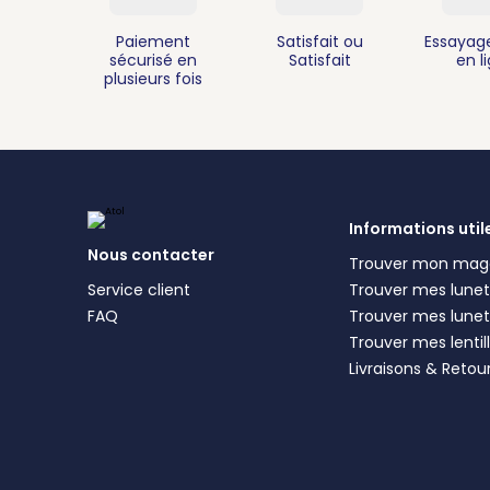
Paiement
Satisfait ou
Essayage
sécurisé en
Satisfait
en l
plusieurs fois
Informations util
Nous contacter
Trouver mon mag
Service client
Trouver mes lunett
FAQ
Trouver mes lunet
Trouver mes lentil
Livraisons & Retou