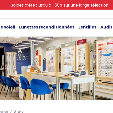
Soldes d’été : jusqu’à -50% sur une large sélection
e soleil
Lunettes reconditionnées
Lentilles
Audit
rance
Aisne