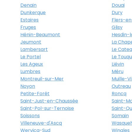
Denain
Douai
Dunkerque
Dury
Estaires
Flers-en
Fruges
Glisy
Hénin-Beaumont
Hesdin-l
Jeumont
La Chape
Lambersart
Le Cate
Le Portel
Le Touqu
Les Ageux
Liévin
Lumbres
Méru
Montreuil-sur-Mer
Muille-Vi
Noyon
Outreau
Petite-Forêt
Roncq
Saint-Just-en-Chaussée
Saint-Ma
Saint-Pol-sur-Ternoise
Saint-Qu
Soissons
Somain
Villeneuve-d'Ascq
Wasqueh
Wervicq-Sud
Wingles