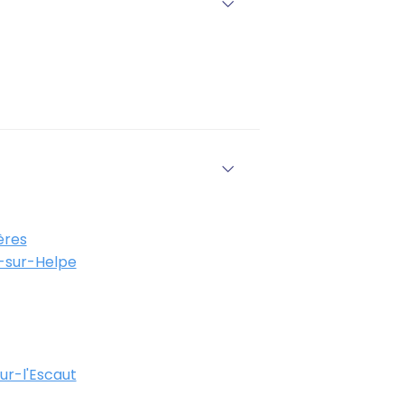
ères
-sur-Helpe
r-l'Escaut