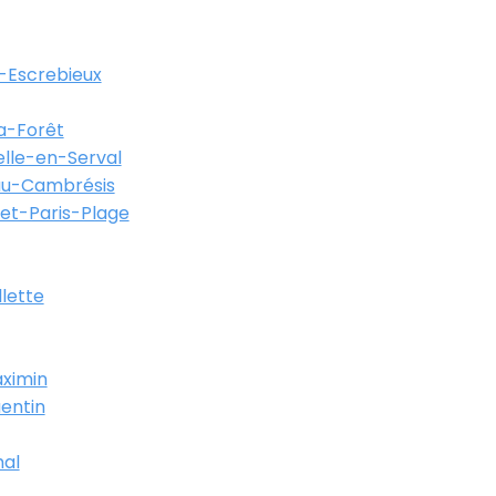
-Escrebieux
a-Forêt
lle-en-Serval
au-Cambrésis
et-Paris-Plage
llette
ximin
entin
al