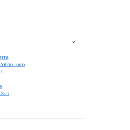
erre
al de Loire
t
e
 Sud