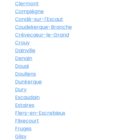
Clermont
Compiègne
Condé-sur-l'Escaut
Coudekerque-Branche
Crèvecœur-le-Grand
Crouy
Dainville
Denain
Douai
Doullens
Dunkerque
Dury
Escaudain
Estaires
Flers-en-Escrebieux
Flixecourt
Fruges
Glisy