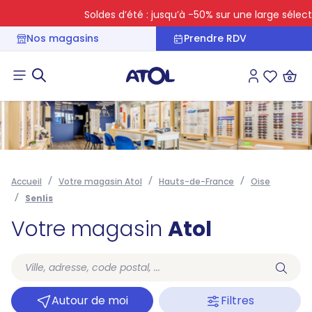
Soldes d’été : jusqu’à -50% sur une large sélectio
Nos magasins
Prendre RDV
Connexion
Liste des 
Accueil
Votre magasin Atol
Hauts-de-France
Oise
Senlis
Votre magasin
Atol
Autour de moi
Filtres