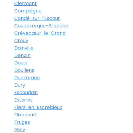
Clermont
Compiègne
Condé-sur-l'Escaut
Coudekerque-Branche
Crèvecœur-le-Grand
Crouy
Dainville
Denain
Douai
Doullens
Dunkerque
Dury
Escaudain
Estaires
Flers-en-Escrebieux
Flixecourt
Fruges
Glisy