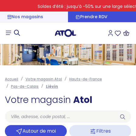
Soldes d’été : jusqu’à -50% sur une large sélectio
Nos magasins
Prendre RDV
Connexion
Liste des 
Accueil
Votre magasin Atol
Hauts-de-France
Pas-de-Calais
Liévin
Votre magasin
Atol
Autour de moi
Filtres