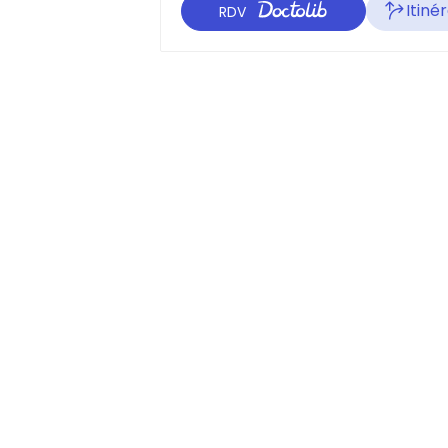
Itiné
RDV