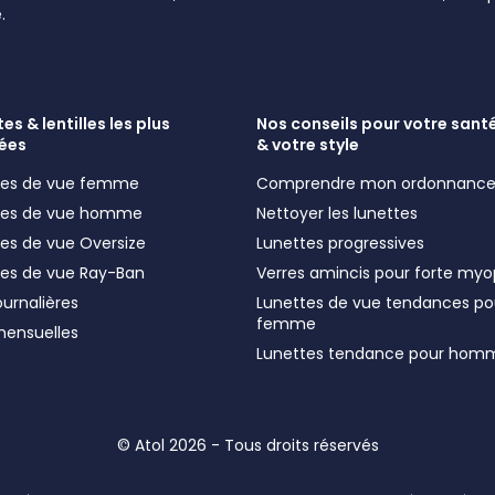
.
es & lentilles les plus
Nos conseils pour votre santé
ées
& votre style
ttes de vue femme
Comprendre mon ordonnanc
ttes de vue homme
Nettoyer les lunettes
tes de vue Oversize
Lunettes progressives
tes de vue Ray-Ban
Verres amincis pour forte myo
journalières
Lunettes de vue tendances po
femme
 mensuelles
Lunettes tendance pour hom
© Atol 2026 - Tous droits réservés