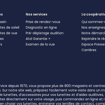
es
Nos services
La coopérati
asin
Prise de rendez-vous
Qui sommes-
es de soleil
Diagnostic en ligne
Nos enseigne
tes de vue
Pré-dépistage audition
Notre démarc
les
Atol Garantie +
Rejoindre le r
rs
Examen de la vue
Espace Presse
Carrières
ervice depuis 1970, vous propose plus de 800 magasins et centre
rs. Sur notre site web, préparez facilement votre visite dans un
lunettes, d’accessoires pour vos lunettes et d’aides auditives, a
unettes directement sur votre visage, puis commandez en ligne e
n choisir vos lunettes, entretenir vos lentilles de contact, comp