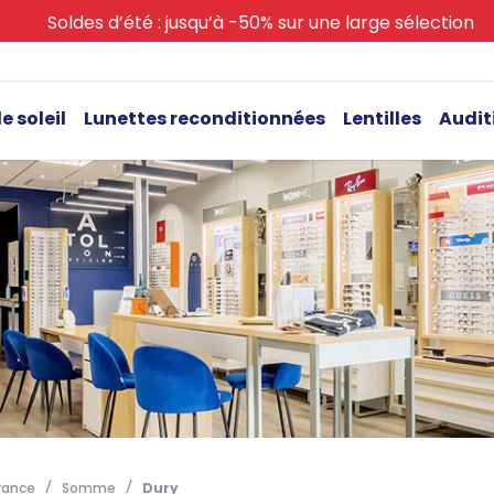
Soldes d’été : jusqu’à -50% sur une large sélection
e soleil
Lunettes reconditionnées
Lentilles
Audit
rance
Somme
Dury