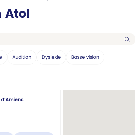
n
Atol
e
Audition
Dyslexie
Basse vision
e d'Amiens