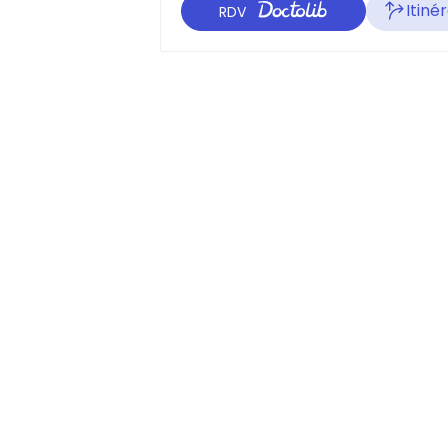
Itiné
RDV