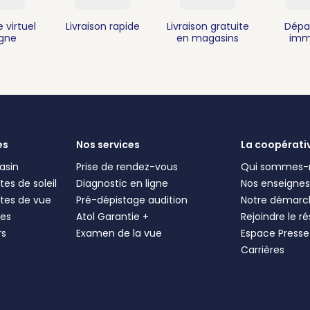
 virtuel
Livraison rapide
Livraison gratuite
Dépa
igne
en magasins
imm
es
Nos services
La coopérati
asin
Prise de rendez-vous
Qui sommes-
es de soleil
Diagnostic en ligne
Nos enseigne
tes de vue
Pré-dépistage audition
Notre démarc
les
Atol Garantie +
Rejoindre le r
rs
Examen de la vue
Espace Presse
Carrières