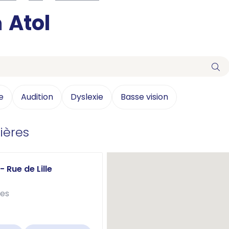
n
Atol
e
Audition
Dyslexie
Basse vision
ières
 Rue de Lille
res