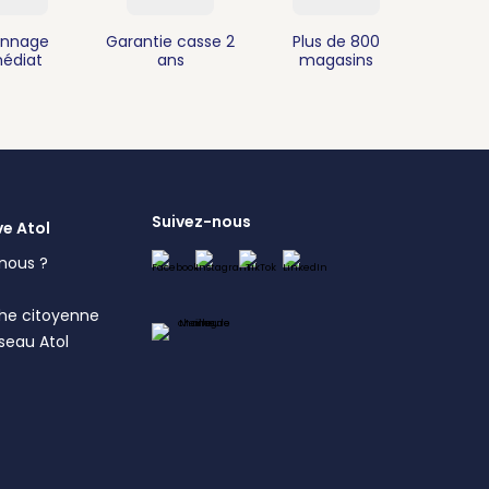
nnage
Garantie casse 2
Plus de 800
édiat
ans
magasins
Suivez-nous
ve Atol
nous ?
s
he citoyenne
éseau Atol