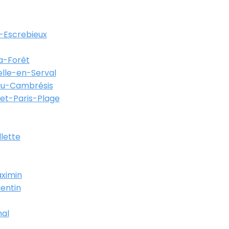
-Escrebieux
a-Forêt
lle-en-Serval
au-Cambrésis
et-Paris-Plage
llette
ximin
entin
al