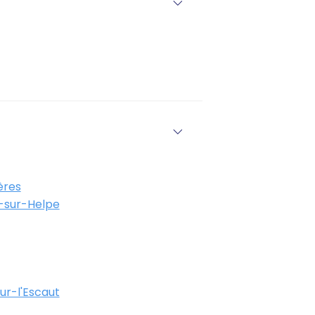
ères
-sur-Helpe
r-l'Escaut