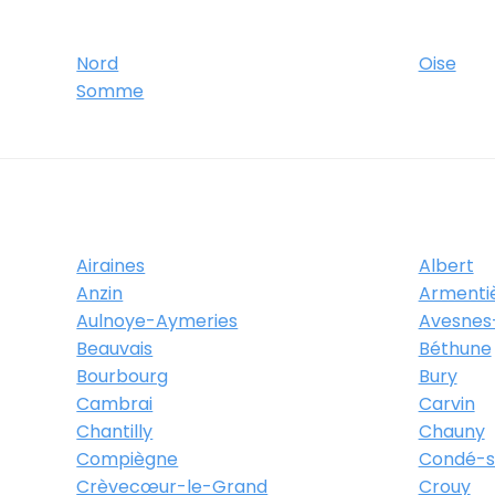
Nord
Oise
Somme
Airaines
Albert
Anzin
Armenti
Aulnoye-Aymeries
Avesnes
Beauvais
Béthune
Bourbourg
Bury
Cambrai
Carvin
Chantilly
Chauny
Compiègne
Condé-su
Crèvecœur-le-Grand
Crouy