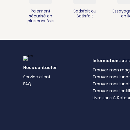
Paiement
Satisfait ou
Essayage
sécurisé en
Satisfait
en l
plusieurs fois
Informations util
Nous contacter
Trouver mon mag
Service client
Trouver mes lunett
FAQ
Trouver mes lunet
Trouver mes lentil
Livraisons & Retou