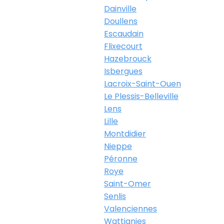
Dainville
Doullens
Escaudain
Flixecourt
Hazebrouck
Isbergues
Lacroix-Saint-Ouen
Le Plessis-Belleville
Lens
Lille
Montdidier
Nieppe
Péronne
Roye
Saint-Omer
Senlis
Valenciennes
Wattignies