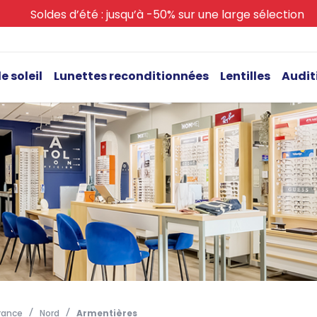
Soldes d’été : jusqu’à -50% sur une large sélection
e soleil
Lunettes reconditionnées
Lentilles
Audit
rance
Nord
Armentières