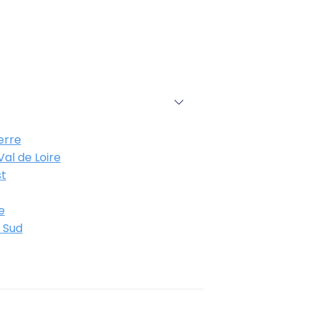
erre
al de Loire
t
e
 Sud