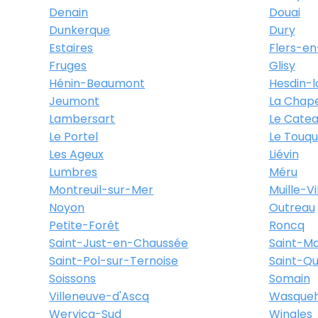
Denain
Douai
Dunkerque
Dury
Estaires
Flers-en
Fruges
Glisy
Hénin-Beaumont
Hesdin-l
Jeumont
La Chape
Lambersart
Le Cate
Le Portel
Le Touqu
Les Ageux
Liévin
Lumbres
Méru
Montreuil-sur-Mer
Muille-Vi
Noyon
Outreau
Petite-Forêt
Roncq
Saint-Just-en-Chaussée
Saint-Ma
Saint-Pol-sur-Ternoise
Saint-Qu
Soissons
Somain
Villeneuve-d'Ascq
Wasqueh
Wervicq-Sud
Wingles