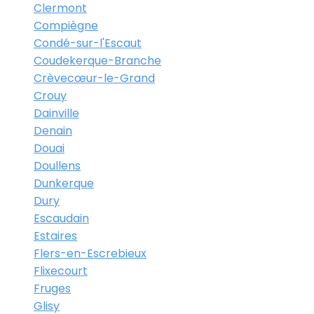
Clermont
Compiègne
Condé-sur-l'Escaut
Coudekerque-Branche
Crèvecœur-le-Grand
Crouy
Dainville
Denain
Douai
Doullens
Dunkerque
Dury
Escaudain
Estaires
Flers-en-Escrebieux
Flixecourt
Fruges
Glisy