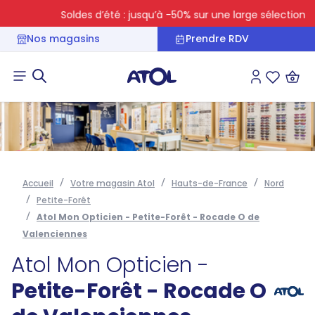
Soldes d’été : jusqu’à -50% sur une large sélection
Nos magasins
Prendre RDV
Connexion
Liste des 
Accueil
Votre magasin Atol
Hauts-de-France
Nord
Petite-Forêt
Atol Mon Opticien - Petite-Forêt - Rocade O de
Valenciennes
Atol Mon Opticien -
Petite-Forêt - Rocade O