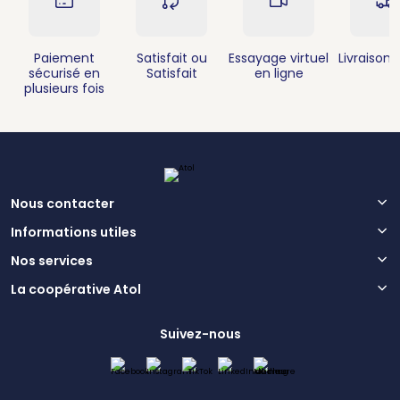
Paiement
Satisfait ou
Essayage virtuel
Livraison 
sécurisé en
Satisfait
en ligne
plusieurs fois
Nous contacter
Informations utiles
Nos services
La coopérative Atol
Suivez-nous