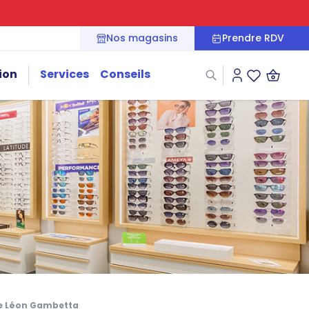
Nos magasins
Prendre RDV
ion
Services
Conseils
Connexion
Liste des fa
ce Léon Gambetta