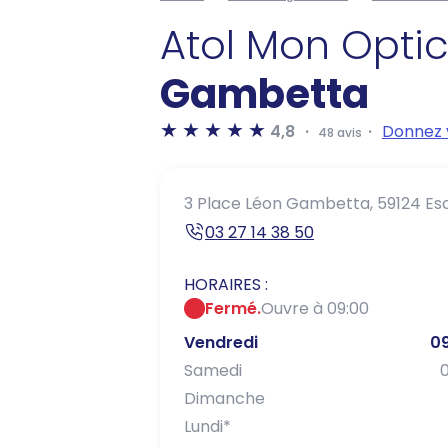
Atol Mon Opti
Gambetta
4,8
Donnez 
48 avis
3 Place Léon Gambetta,
59124 Es
03 27 14 38 50
HORAIRES :
Fermé.
Ouvre à 09:00
Vendredi
09
Samedi
0
Dimanche
Lundi
*