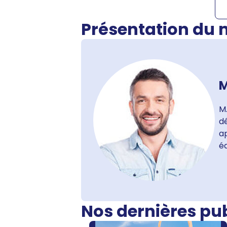
Présentation du
M
M.
dé
ap
é
Nos dernières pu