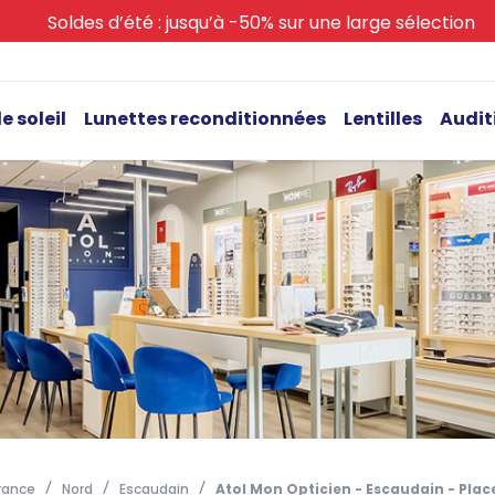
Soldes d’été : jusqu’à -50% sur une large sélection
e soleil
Lunettes reconditionnées
Lentilles
Audit
rance
Nord
Escaudain
Atol Mon Opticien - Escaudain - Pla