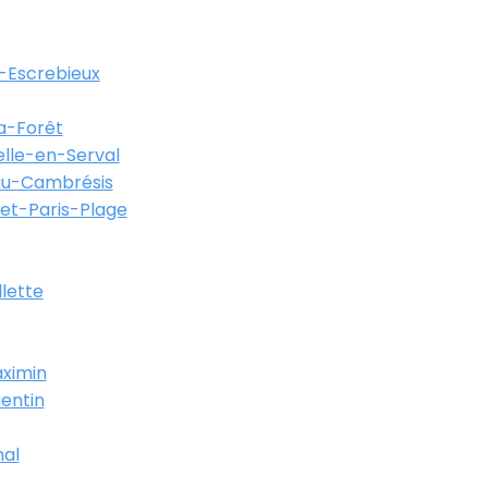
-Escrebieux
a-Forêt
lle-en-Serval
au-Cambrésis
et-Paris-Plage
llette
ximin
entin
al