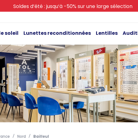
Soldes d’été : jusqu’à -50% sur une large sélection
e soleil
Lunettes reconditionnées
Lentilles
Audit
rance
Nord
Bailleul