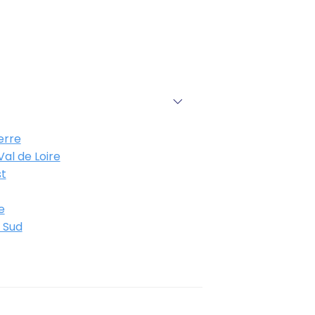
erre
al de Loire
t
e
 Sud