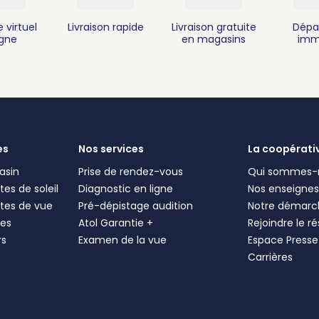
 virtuel
Livraison rapide
Livraison gratuite
Dépa
igne
en magasins
imm
es
Nos services
La coopérati
asin
Prise de rendez-vous
Qui sommes-
es de soleil
Diagnostic en ligne
Nos enseigne
tes de vue
Pré-dépistage audition
Notre démarc
les
Atol Garantie +
Rejoindre le r
rs
Examen de la vue
Espace Presse
Carrières