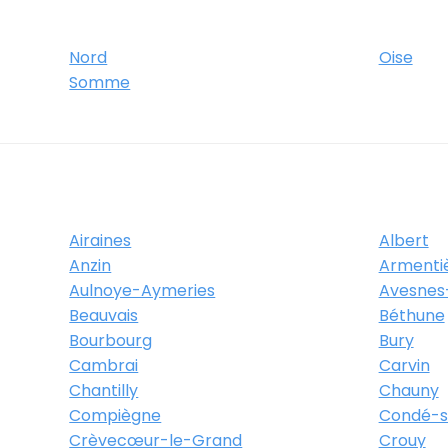
Nord
Oise
Somme
Airaines
Albert
Anzin
Armenti
Aulnoye-Aymeries
Avesnes
Beauvais
Béthune
Bourbourg
Bury
Cambrai
Carvin
Chantilly
Chauny
Compiègne
Condé-su
Crèvecœur-le-Grand
Crouy