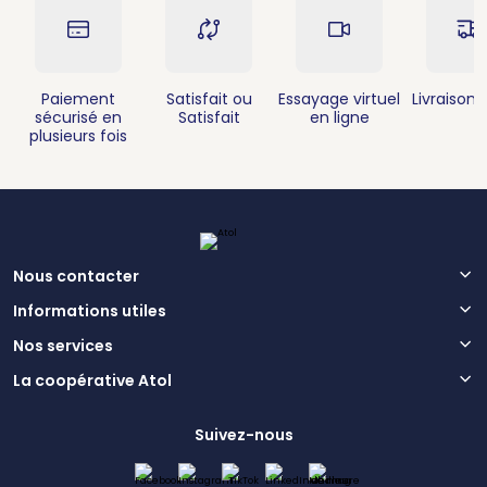
Paiement
Satisfait ou
Essayage virtuel
Livraison 
sécurisé en
Satisfait
en ligne
plusieurs fois
Nous contacter
Informations utiles
Nos services
La coopérative Atol
Suivez-nous