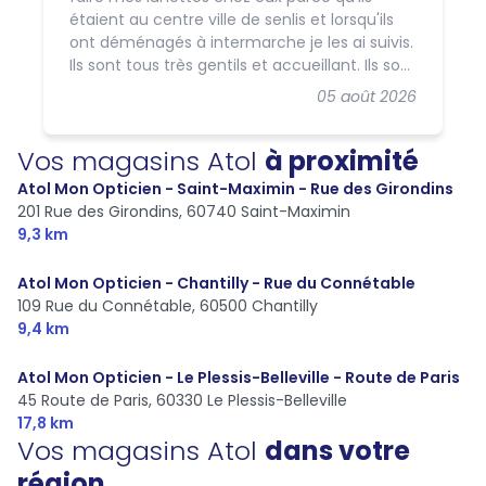
étaient au centre ville de senlis et lorsqu'ils
ont déménagés à intermarche je les ai suivis.
Ils sont tous très gentils et accueillant. Ils sont
très présents pour vous conseiller pour le
05 août 2026
choix de vos lunettes ma deuxième fille y a
été pour ses lunettes et même pour ses
Vos magasins Atol
à proximité
lunettes de hand et mon deuxième fils aussi
🥰🥰🥰🥰🥰🥰
Atol Mon Opticien - Saint-Maximin - Rue des Girondins
201 Rue des Girondins,
60740 Saint-Maximin
9,3 km
Atol Mon Opticien - Chantilly - Rue du Connétable
109 Rue du Connétable,
60500 Chantilly
9,4 km
Atol Mon Opticien - Le Plessis-Belleville - Route de Paris
45 Route de Paris,
60330 Le Plessis-Belleville
17,8 km
Vos magasins Atol
dans votre
région