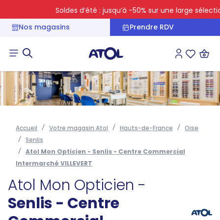
Soldes d’été : jusqu’à -50% sur une large sélection
Nos magasins
Prendre RDV
Connexion
Liste des 
Accueil
Votre magasin Atol
Hauts-de-France
Oise
Senlis
Atol Mon Opticien - Senlis - Centre Commercial
Intermarché VILLEVERT
Atol Mon Opticien -
Senlis - Centre