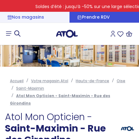
Soldes d’été : jusqu’à -50% sur une large sélection
Nos magasins
Prendre RDV
Connexion
Liste des 
Accueil
Votre magasin Atol
Hauts-de-France
Oise
Saint-Maximin
Atol Mon Opticien - Saint-Maximin - Rue des
Girondins
Atol Mon Opticien -
Saint-Maximin - Rue