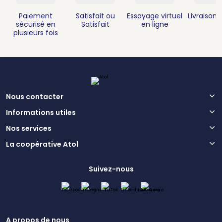
Paiement
Satisfait ou
Essayage virtuel
Livraison 
sécurisé en
Satisfait
en ligne
plusieurs fois
Nous contacter
Informations utiles
Nos services
La coopérative Atol
Suivez-nous
A propos de nous