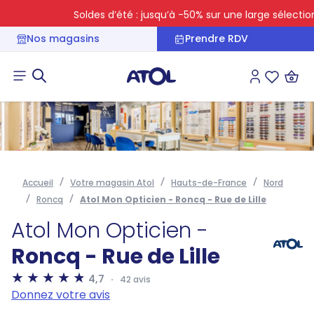
Soldes d’été : jusqu’à -50% sur une large sélection
Nos magasins
Prendre RDV
Connexion
Liste des 
Accueil
Votre magasin Atol
Hauts-de-France
Nord
Roncq
Atol Mon Opticien - Roncq - Rue de Lille
Atol Mon Opticien -
Roncq - Rue de Lille
4,7
42 avis
Donnez votre avis