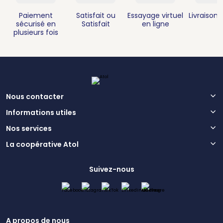
Paiement
Satisfait ou
Essayage virtuel
Livraison 
sécurisé en
Satisfait
en ligne
plusieurs fois
Nous contacter
Informations utiles
Nos services
La coopérative Atol
Suivez-nous
A propos de nous