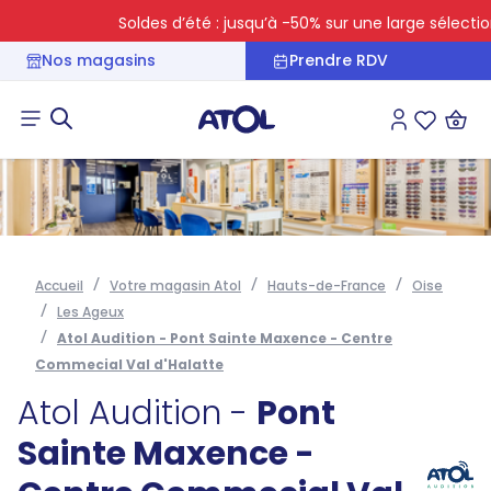
Soldes d’été : jusqu’à -50% sur une large sélection
Nos magasins
Prendre RDV
Connexion
Liste des 
Accueil
Votre magasin Atol
Hauts-de-France
Oise
Les Ageux
Atol Audition - Pont Sainte Maxence - Centre
Commecial Val d'Halatte
Atol Audition -
Pont
Sainte Maxence -