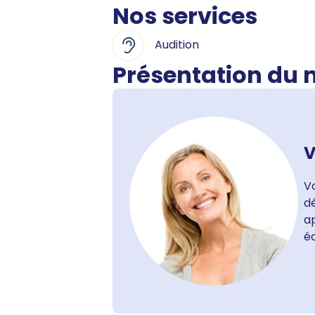
Nos services
Audition
Présentation du
V
Vo
dé
ap
é