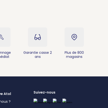
nnage
Garantie casse 2
Plus de 800
édiat
ans
magasins
Suivez-nous
ve Atol
nous ?
s