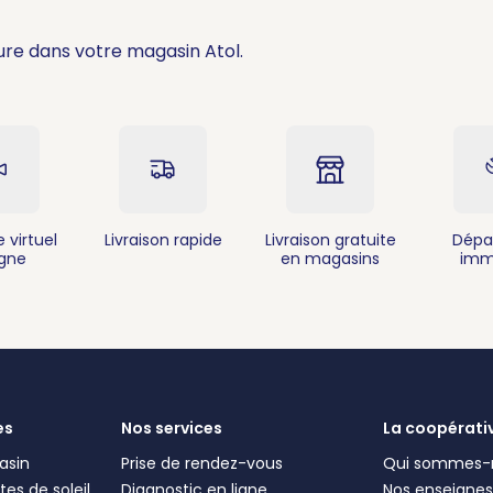
ure dans votre magasin Atol.
 virtuel
Livraison rapide
Livraison gratuite
Dépa
igne
en magasins
imm
es
Nos services
La coopérati
asin
Prise de rendez-vous
Qui sommes-
es de soleil
Diagnostic en ligne
Nos enseigne