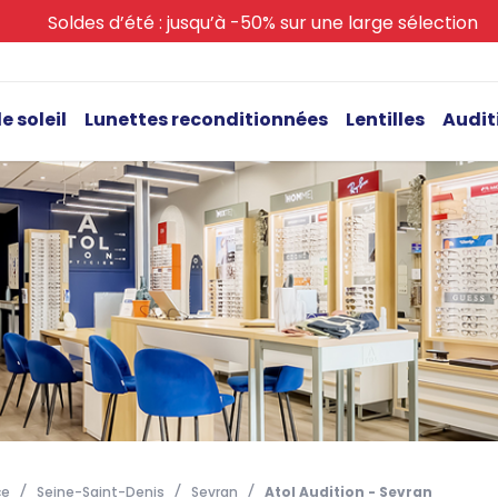
Soldes d’été : jusqu’à -50% sur une large sélection
e soleil
Lunettes reconditionnées
Lentilles
Audit
ce
Seine-Saint-Denis
Sevran
Atol Audition - Sevran