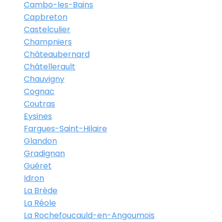
Cambo-les-Bains
Capbreton
Castelculier
Champniers
Châteaubernard
Châtellerault
Chauvigny
Cognac
Coutras
Eysines
Fargues-Saint-Hilaire
Glandon
Gradignan
Guéret
Idron
La Brède
La Réole
La Rochefoucauld-en-Angoumois