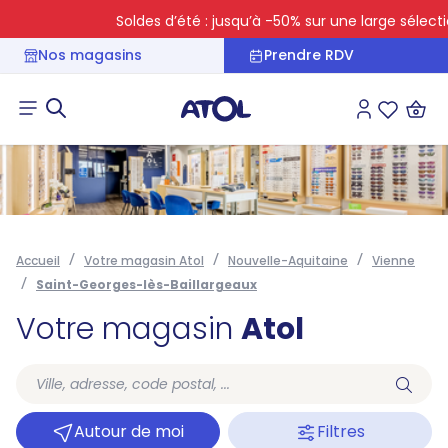
Soldes d’été : jusqu’à -50% sur une large sélection
Nos magasins
Prendre RDV
Connexion
Liste des 
Accueil
Votre magasin Atol
Nouvelle-Aquitaine
Vienne
Saint-Georges-lès-Baillargeaux
Votre magasin
Atol
Autour de moi
Filtres