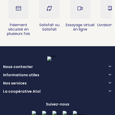
Paiement
Satisfait ou
Essayage virtuel
Livraison 
sécurisé en
Satisfait
en ligne
plusieurs fois
Nous contacter
Informations utiles
Nos services
La coopérative Atol
Suivez-nous