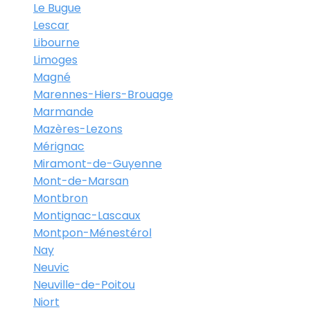
Le Bugue
Lescar
Libourne
Limoges
Magné
Marennes-Hiers-Brouage
Marmande
Mazères-Lezons
Mérignac
Miramont-de-Guyenne
Mont-de-Marsan
Montbron
Montignac-Lascaux
Montpon-Ménestérol
Nay
Neuvic
Neuville-de-Poitou
Niort