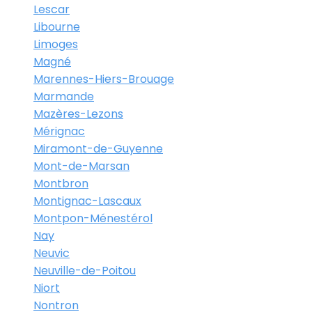
Lescar
Libourne
Limoges
Magné
Marennes-Hiers-Brouage
Marmande
Mazères-Lezons
Mérignac
Miramont-de-Guyenne
Mont-de-Marsan
Montbron
Montignac-Lascaux
Montpon-Ménestérol
Nay
Neuvic
Neuville-de-Poitou
Niort
Nontron