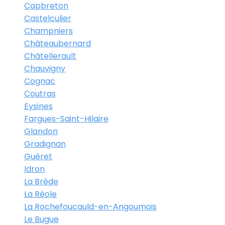
Capbreton
Castelculier
Champniers
Châteaubernard
Châtellerault
Chauvigny
Cognac
Coutras
Eysines
Fargues-Saint-Hilaire
Glandon
Gradignan
Guéret
Idron
La Brède
La Réole
La Rochefoucauld-en-Angoumois
Le Bugue