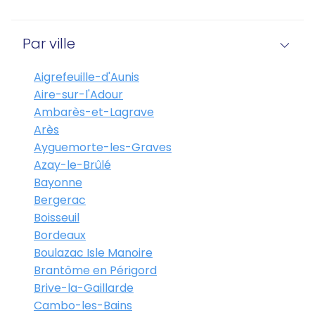
Par ville
Aigrefeuille-d'Aunis
Aire-sur-l'Adour
Ambarès-et-Lagrave
Arès
Ayguemorte-les-Graves
Azay-le-Brûlé
Bayonne
Bergerac
Boisseuil
Bordeaux
Boulazac Isle Manoire
Brantôme en Périgord
Brive-la-Gaillarde
Cambo-les-Bains