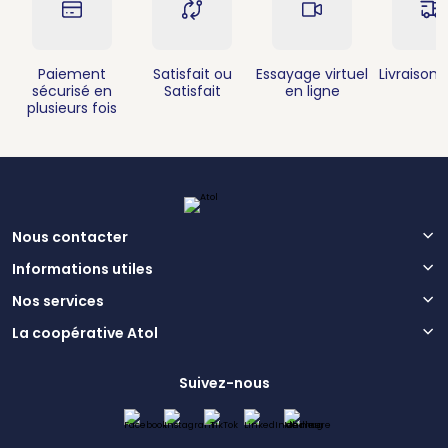
Paiement
Satisfait ou
Essayage virtuel
Livraison 
sécurisé en
Satisfait
en ligne
plusieurs fois
Nous contacter
Informations utiles
Nos services
La coopérative Atol
Suivez-nous