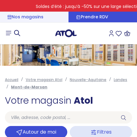
Soldes d’été : jusqu’à -50% sur une large sélection
Nos magasins
Prendre RDV
Connexion
Liste des 
Accueil
Votre magasin Atol
Nouvelle-Aquitaine
Landes
Mont-de-Marsan
Votre magasin
Atol
Autour de moi
Filtres