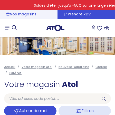
Soldes d’été : jusqu’à -50% sur une large sélec
Nos magasins
Prendre RDV
Connexion
Liste des 
Accueil
Votre magasin Atol
Nouvelle-Aquitaine
Creuse
Guéret
Votre magasin
Atol
Autour de moi
Filtres