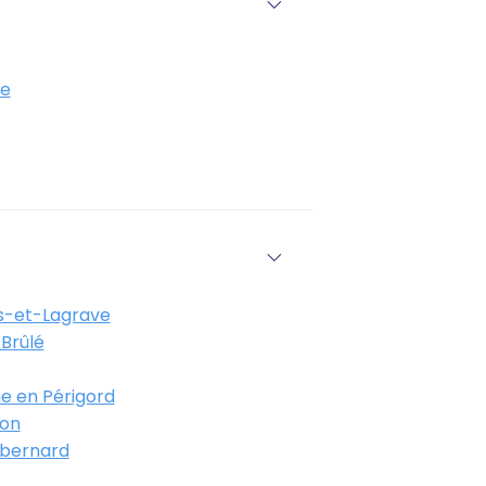
e
-et-Lagrave
Brûlé
e en Périgord
on
bernard