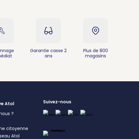
nnage
Garantie casse 2
Plus de 800
édiat
ans
magasins
Suivez-nous
ve Atol
nous ?
s
he citoyenne
éseau Atol