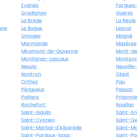
Eysines
Fargues-
Gradignan
Guéret
La Brède
La Réole
ois
Le Bugue
Lescar
Limoges
Magné
Marmande
Mazères
Miramont-de-Guyenne
Mont-de
Montignac-Lascaux
Montpon
Neuvic
Neuville
Nontron
Objat
Orthez
Pau
Périgueux
Pessac
Poitiers
Prigonri
Rochefort
Rouillac
Saint-Aigulin
Saint-A
Saint-Cyprien
Saint-Ge
Saint-Martial-d'Albarède
Saint-M
Saint-Pardoux-Isaac
Saint-Pa