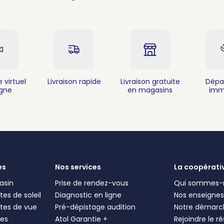
 virtuel
Livraison rapide
Livraison gratuite
Dépa
igne
en magasins
imm
es
Nos services
La coopérati
asin
Prise de rendez-vous
Qui sommes-
es de soleil
Diagnostic en ligne
Nos enseigne
tes de vue
Pré-dépistage audition
Notre démarc
les
Atol Garantie +
Rejoindre le r