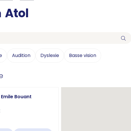
n
Atol
e
Audition
Dyslexie
Basse vision
e
 Emile Bouant
t