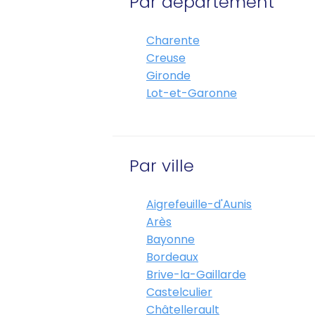
Par département
Charente
Creuse
Gironde
Lot-et-Garonne
Par ville
Aigrefeuille-d'Aunis
Arès
Bayonne
Bordeaux
Brive-la-Gaillarde
Castelculier
Châtellerault