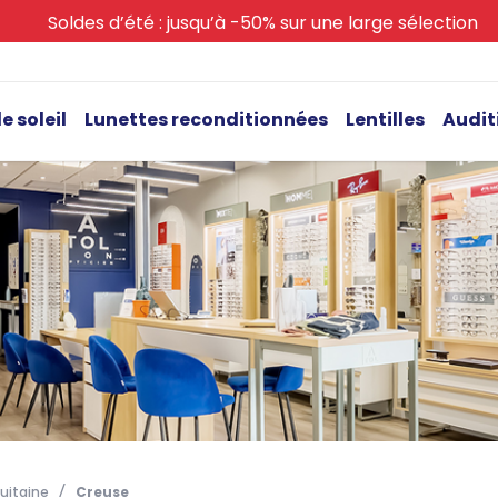
Soldes d’été : jusqu’à -50% sur une large sélection
e soleil
Lunettes reconditionnées
Lentilles
Audit
uitaine
Creuse