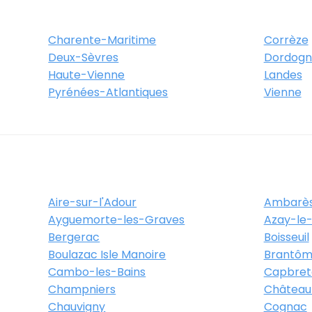
Charente-Maritime
Corrèze
Deux-Sèvres
Dordogn
Haute-Vienne
Landes
Pyrénées-Atlantiques
Vienne
Aire-sur-l'Adour
Ambarès
Ayguemorte-les-Graves
Azay-le-
Bergerac
Boisseuil
Boulazac Isle Manoire
Brantôm
Cambo-les-Bains
Capbret
Champniers
Château
Chauvigny
Cognac