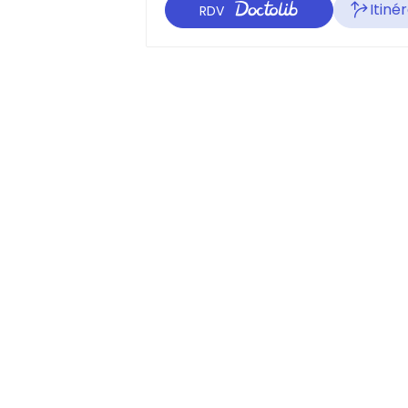
Itiné
RDV