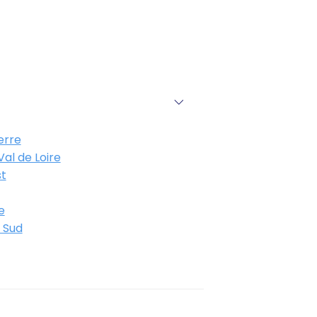
erre
al de Loire
t
e
 Sud