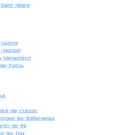
Saint-Hilaire
-Lezons
-Marsan
-Ménestérol
-de-Poitou
eux
ndré-de-Cubzac
orges-lès-Baillargeaux
artin-de-Ré
ul-lès-Dax