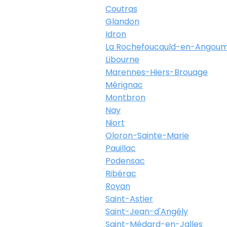
Coutras
Glandon
Idron
La Rochefoucauld-en-Angoum
Libourne
Marennes-Hiers-Brouage
Mérignac
Montbron
Nay
Niort
Oloron-Sainte-Marie
Pauillac
Podensac
Ribérac
Royan
Saint-Astier
Saint-Jean-d'Angély
Saint-Médard-en-Jalles