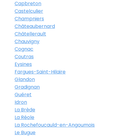
Capbreton
Castelculier
Champniers
Châteaubernard
Châtellerault
Chauvigny
Cognac
Coutras
Eysines
Fargues-Saint-Hilaire
Glandon
Gradignan
Guéret
Idron
La Brède
La Réole
La Rochefoucauld-en-Angoumois
Le Bugue