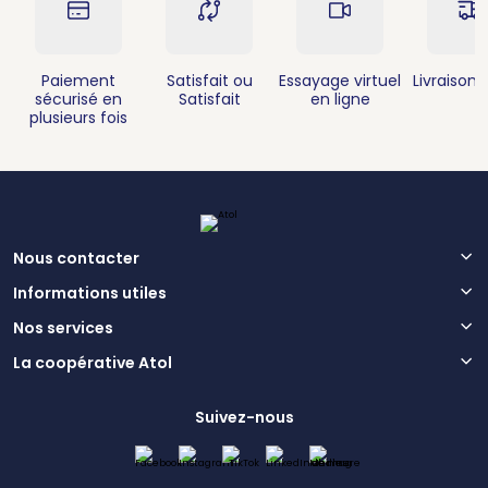
Paiement
Satisfait ou
Essayage virtuel
Livraison 
sécurisé en
Satisfait
en ligne
plusieurs fois
Nous contacter
Informations utiles
Nos services
La coopérative Atol
Suivez-nous