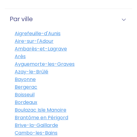
Par ville
Aigrefeuille-d'Aunis
Aire-sur-l'Adour
Ambarès-et-Lagrave
Arès
Ayguemorte-les-Graves
Azay-le-Brûlé
Bayonne
Bergerac
Boisseuil
Bordeaux
Boulazac Isle Manoire
Brantôme en Périgord
Brive-la-Gaillarde
Cambo-les-Bains