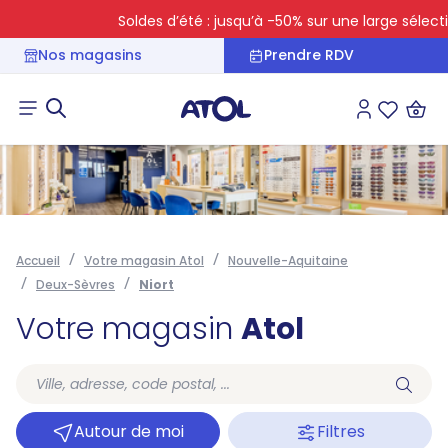
Soldes d’été : jusqu’à -50% sur une large sélection
Nos magasins
Prendre RDV
Connexion
Liste des 
Accueil
Votre magasin Atol
Nouvelle-Aquitaine
Deux-Sèvres
Niort
Votre magasin
Atol
Autour de moi
Filtres