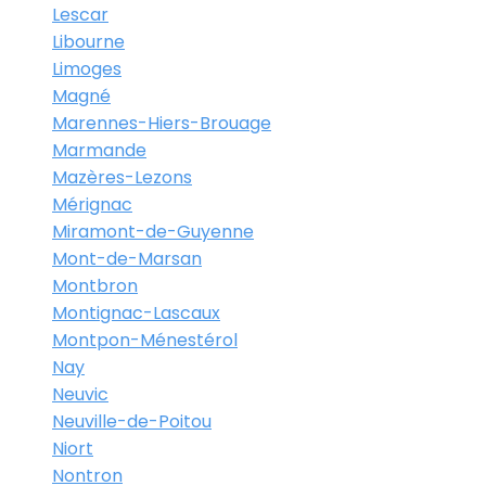
Lescar
Libourne
Limoges
Magné
Marennes-Hiers-Brouage
Marmande
Mazères-Lezons
Mérignac
Miramont-de-Guyenne
Mont-de-Marsan
Montbron
Montignac-Lascaux
Montpon-Ménestérol
Nay
Neuvic
Neuville-de-Poitou
Niort
Nontron