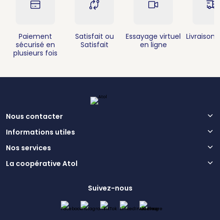
Paiement
Satisfait ou
Essayage virtuel
Livraison 
sécurisé en
Satisfait
en ligne
plusieurs fois
Nous contacter
Informations utiles
Nos services
La coopérative Atol
Suivez-nous