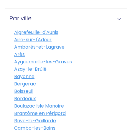
Par ville
Aigrefeuille-d'Aunis
Aire-sur-l'Adour
Ambarès-et-Lagrave
Arès
Ayguemorte-les-Graves
Azay-le-Brûlé
Bayonne
Bergerac
Boisseuil
Bordeaux
Boulazac Isle Manoire
Brantôme en Périgord
Brive-la-Gaillarde
Cambo-les-Bains