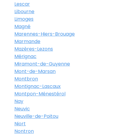
Lescar
Libourne
Limoges
Magné
Marennes-Hiers-Brouage
Marmande
Mazères-Lezons
Mérignac
Miramont-de-Guyenne
Mont-de-Marsan
Montbron
Montignac-Lascaux
Montpon-Ménestérol
Nay
Neuvic
Neuville-de-Poitou
Niort
Nontron