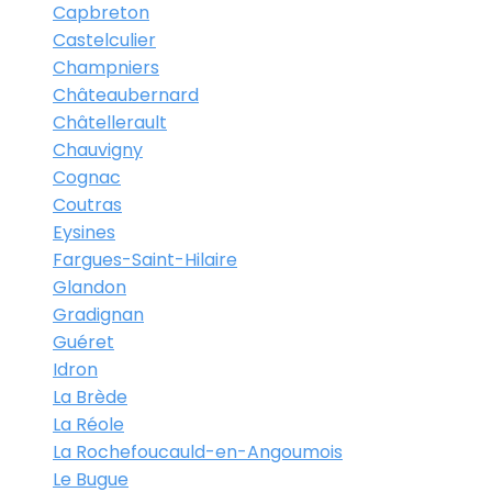
Capbreton
Castelculier
Champniers
Châteaubernard
Châtellerault
Chauvigny
Cognac
Coutras
Eysines
Fargues-Saint-Hilaire
Glandon
Gradignan
Guéret
Idron
La Brède
La Réole
La Rochefoucauld-en-Angoumois
Le Bugue