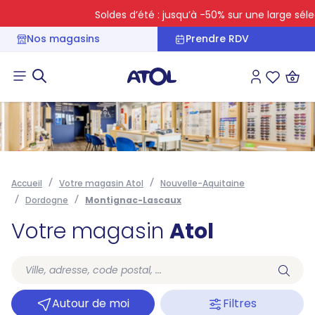
Soldes d’été : jusqu’à -50% sur une large sélecti
Nos magasins
Prendre RDV
Connexion
Liste des 
Accueil
Votre magasin Atol
Nouvelle-Aquitaine
Dordogne
Montignac-Lascaux
Votre magasin
Atol
Autour de moi
Filtres