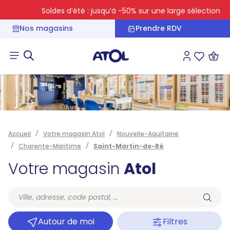
Soldes d’été : jusqu’à -50% sur une large sélection
Nos magasins
Prendre RDV
Connexion
Liste des 
Accueil
Votre magasin Atol
Nouvelle-Aquitaine
Charente-Maritime
Saint-Martin-de-Ré
Votre magasin
Atol
Autour de moi
Filtres