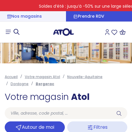
Soldes d’été : jusqu’à -50% sur une large sélect
Nos magasins
Prendre RDV
Connexion
Liste des 
Accueil
Votre magasin Atol
Nouvelle-Aquitaine
Dordogne
Bergerac
Votre magasin
Atol
Autour de moi
Filtres