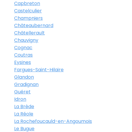
Capbreton
Castelculier
Champniers
Châteaubernard
Châtellerault
Chauvigny
Cognac
Coutras
Eysines
Fargues-Saint-Hilaire
Glandon
Gradignan
Guéret
Idron
La Brède
La Réole
La Rochefoucauld-en-Angoumois
Le Bugue