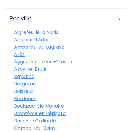
Par ville
Aigrefeuille-d'Aunis
Aire-sur-l'Adour
Ambarès-et-Lagrave
Arès
Ayguemorte-les-Graves
Azay-le-Brûlé
Bayonne
Bergerac
Boisseuil
Bordeaux
Boulazac Isle Manoire
Brantôme en Périgord
Brive-la-Gaillarde
Cambo-les-Bains