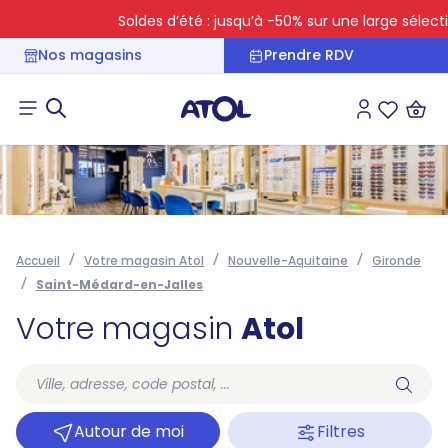
Soldes d’été : jusqu’à -50% sur une large sélection
Nos magasins
Prendre RDV
Connexion
Liste des 
Accueil
Votre magasin Atol
Nouvelle-Aquitaine
Gironde
Saint-Médard-en-Jalles
Votre magasin
Atol
Autour de moi
Filtres