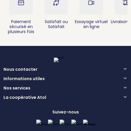
Paiement
Satisfait ou
Essayage virtuel
Livraison 
sécurisé en
Satisfait
en ligne
plusieurs fois
Nous contacter
Informations utiles
Nos services
La coopérative Atol
Suivez-nous