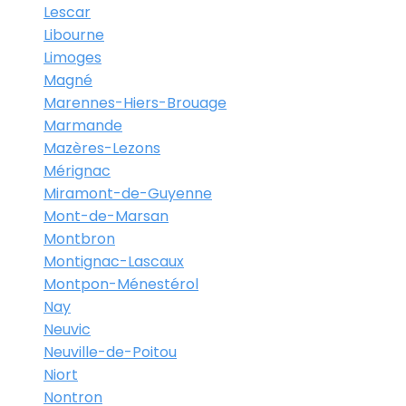
Lescar
Libourne
Limoges
Magné
Marennes-Hiers-Brouage
Marmande
Mazères-Lezons
Mérignac
Miramont-de-Guyenne
Mont-de-Marsan
Montbron
Montignac-Lascaux
Montpon-Ménestérol
Nay
Neuvic
Neuville-de-Poitou
Niort
Nontron