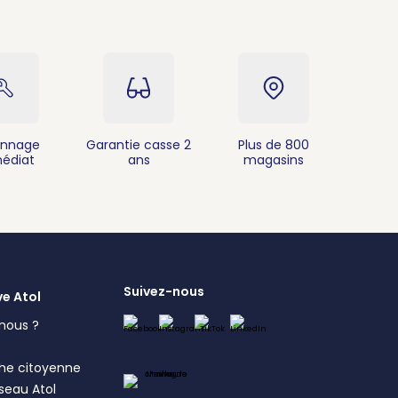
nnage
Garantie casse 2
Plus de 800
édiat
ans
magasins
Suivez-nous
ve Atol
nous ?
s
he citoyenne
éseau Atol