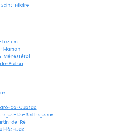
Saint-Hilaire
-Lezons
-Marsan
-Ménestérol
-de-Poitou
eux
ndré-de-Cubzac
orges-lès-Baillargeaux
artin-de-Ré
ul-lès-Dax