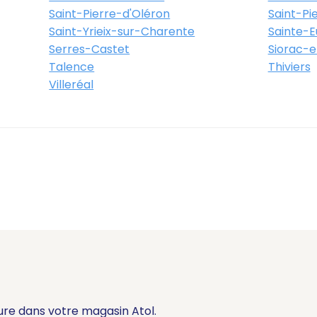
e 33000 Bordeaux
Saint-Pierre-d'Oléron
Saint-Pi
Saint-Yrieix-sur-Charente
Sainte-Eu
Serres-Castet
Siorac-e
Itinéraire
Plus d'info
Talence
Thiviers
Villeréal
Rue du Château d'Eau
0 Bordeaux
Itinéraire
Plus d'info
ure dans votre magasin Atol.