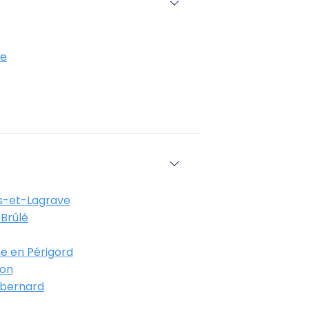
e
-et-Lagrave
Brûlé
e en Périgord
on
bernard