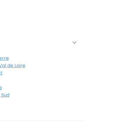
erre
al de Loire
t
e
 Sud