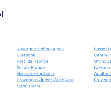
l
Itinéraire
Plus d'info
xtérieur galerie, face au
 Aushopping
Auvergne-Rhône-Alpes
Basse-T
King , centre commercial
Bretagne
Centre-V
0 Bordeaux
Fort-de-France
Grand Es
Île-de-France
Le Marin
Nouvelle-Aquitaine
Occitani
Itinéraire
Plus d'info
Provence-Alpes-Côte d'Azur
Province
Saint-Pierre
Place de Stalingrad