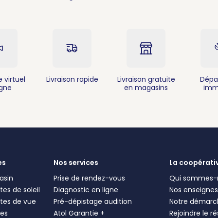
 virtuel
Livraison rapide
Livraison gratuite
Dépa
igne
en magasins
imm
es
Nos services
La coopérati
asin
Prise de rendez-vous
Qui sommes-
es de soleil
Diagnostic en ligne
Nos enseigne
tes de vue
Pré-dépistage audition
Notre démarc
les
Atol Garantie +
Rejoindre le r