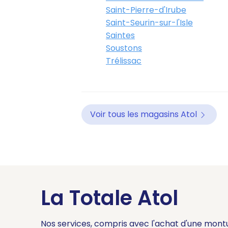
121 Cours d'Alsace-et-Lorrain
Saint-Pierre-d'Irube
05 56 44 84 05
Saint-Seurin-sur-l'Isle
Ouvert
Ferme à 19:00
Saintes
RDV
Soustons
Trélissac
Atol Mon Opticien - Bordeaux - 
4,7
202 avis
57 Rue du Château d'Eau 3300
Voir tous les magasins Atol
05 56 98 40 72
Ouvert
Ferme à 20:00
RDV
La Totale Atol
Nos services, compris avec l'achat d'une mont