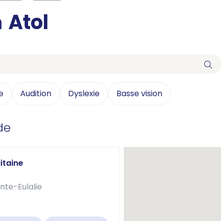
n
Atol
e
Audition
Dyslexie
Basse vision
de
uitaine
nte-Eulalie