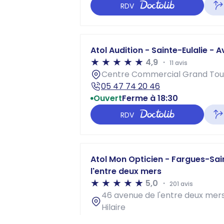
RDV
Atol Audition - Sainte-Eulalie - 
4,9
11 avis
Centre Commercial Grand Tour
05 47 74 20 46
Ouvert
Ferme à 18:30
RDV
Atol Mon Opticien - Fargues-Sai
l'entre deux mers
5,0
201 avis
46 avenue de l'entre deux mer
Hilaire
05 56 72 35 58