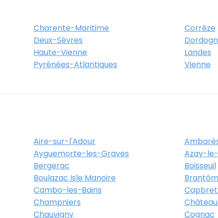
rdeaux
Charente-Maritime
Corrèze
Itinéraire
Deux-Sèvres
Plus d'info
Dordogn
Haute-Vienne
Landes
Pyrénées-Atlantiques
Vienne
 stalingrad
aux
Aire-sur-l'Adour
Ambarès
Ayguemorte-les-Graves
Azay-le-
Bergerac
Boisseuil
Boulazac Isle Manoire
Brantôm
-Lagrave - Rue Edouard
Cambo-les-Bains
Capbret
Champniers
Château
Chauvigny
Cognac