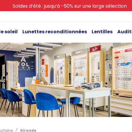
Soldes d’été : jusqu’à -50% sur une large sélection
e soleil
Lunettes reconditionnées
Lentilles
Audit
uitaine
Gironde