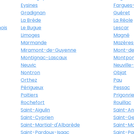
Ambarès-Et-Lagrave
Eysines
Fargues-
Gradignan
Guéret
La Brède
La Réole
ois
Le Bugue
Lescar
Itinéraire
Plus d'info
Limoges
Magné
Marmande
Mazères
Miramont-de-Guyenne
Mont-de
ave - Rue Edouard Herriot
Montignac-Lascaux
Montpon
Neuvic
Neuville
mbares Et Lagrave
Nontron
Objat
Orthez
Pau
Périgueux
Pessac
Itinéraire
Plus d'info
Poitiers
Prigonri
Rochefort
Rouillac
Saint-Aigulin
Saint-A
Saint-Cyprien
Saint-Ge
Cours d'Alsace-et-Lorraine
Saint-Martial-d'Albarède
Saint-M
Saint-Pardoux-Isaac
Saint-Pa