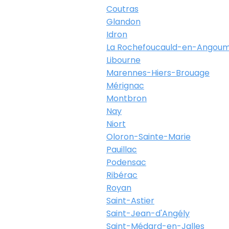
Coutras
Glandon
Idron
La Rochefoucauld-en-Angoum
Libourne
Marennes-Hiers-Brouage
Mérignac
Montbron
Nay
Niort
Oloron-Sainte-Marie
Pauillac
Podensac
Ribérac
Royan
Saint-Astier
Saint-Jean-d'Angély
Saint-Médard-en-Jalles