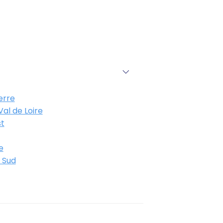
erre
al de Loire
t
e
 Sud