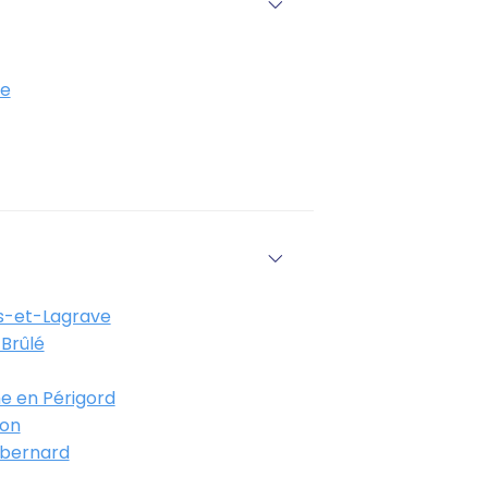
e
-et-Lagrave
Brûlé
e en Périgord
on
bernard