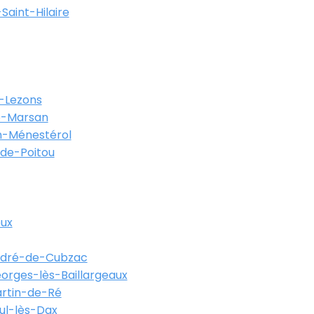
Saint-Hilaire
-Lezons
-Marsan
-Ménestérol
-de-Poitou
eux
ndré-de-Cubzac
orges-lès-Baillargeaux
artin-de-Ré
ul-lès-Dax