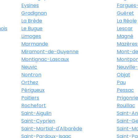
Eysines
Fargues-
Gradignan
Guéret
La Brède
La Réole
ois
Le Bugue
Lescar
Limoges
Magné
Marmande
Mazères
Miramont-de-Guyenne
Mont-de
Montignac-Lascaux
Montpon
Neuvic
Neuville
Nontron
Objat
Orthez
Pau
Périgueux
Pessac
Poitiers
Prigonri
Rochefort
Rouillac
Saint-Aigulin
Saint-A
Saint-Cyprien
Saint-Ge
Saint-Martial-d'Albarède
Saint-M
Saint-Pardoux-Isaac
Saint-Pa