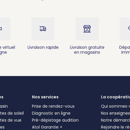
 virtuel
Livraison rapide
Livraison gratuite
Dépa
igne
en magasins
imm
es
Nos services
La coopérati
asin
Prise de rendez-vous
Qui sommes-
es de soleil
Diagnostic en ligne
Nos enseigne
tes de vue
Pré-dépistage audition
Notre démarc
les
Atol Garantie +
Rejoindre le r