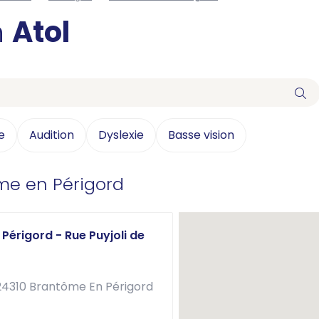
n
Atol
e
Audition
Dyslexie
Basse vision
me en Périgord
Périgord - Rue Puyjoli de
 24310 Brantôme En Périgord