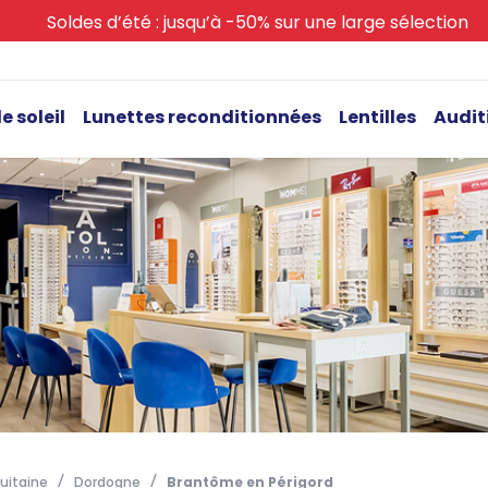
Soldes d’été : jusqu’à -50% sur une large sélection
e soleil
Lunettes reconditionnées
Lentilles
Audit
uitaine
Dordogne
Brantôme en Périgord