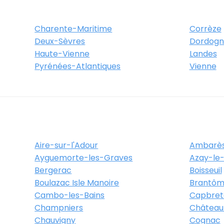
Charente-Maritime
Corrèze
Deux-Sèvres
Dordogn
Haute-Vienne
Landes
Pyrénées-Atlantiques
Vienne
Aire-sur-l'Adour
Ambarès
Ayguemorte-les-Graves
Azay-le-
Bergerac
Boisseuil
Boulazac Isle Manoire
Brantôm
Cambo-les-Bains
Capbret
Champniers
Château
Chauvigny
Cognac