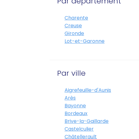
Par département
Charente
Creuse
Gironde
Lot-et-Garonne
Par ville
Aigrefeuille-d'Aunis
Arès
Bayonne
Bordeaux
Brive-la-Gaillarde
Castelculier
Châtellerault