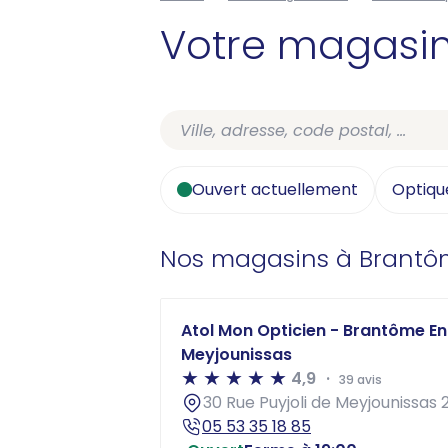
Votre magasi
Ouvert actuellement
Optiqu
Nos magasins à Brantô
Atol Mon Opticien - Brantôme En 
Meyjounissas
4,9
39 avis
30 Rue Puyjoli de Meyjounissas
05 53 35 18 85