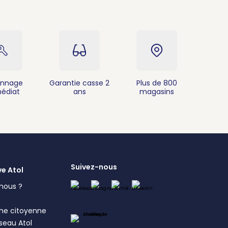
nnage
Garantie casse 2
Plus de 800
édiat
ans
magasins
Suivez-nous
ve Atol
nous ?
s
he citoyenne
éseau Atol