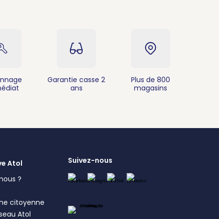
nnage
Garantie casse 2
Plus de 800
édiat
ans
magasins
Suivez-nous
ve Atol
nous ?
s
he citoyenne
éseau Atol