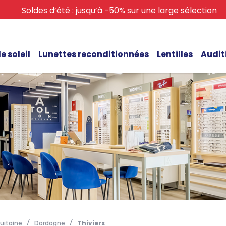
Soldes d’été : jusqu’à -50% sur une large sélection
e soleil
Lunettes reconditionnées
Lentilles
Audit
uitaine
Dordogne
Thiviers