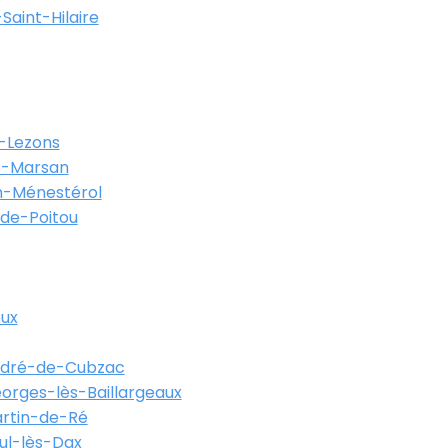
Saint-Hilaire
-Lezons
-Marsan
-Ménestérol
-de-Poitou
eux
ndré-de-Cubzac
orges-lès-Baillargeaux
artin-de-Ré
ul-lès-Dax