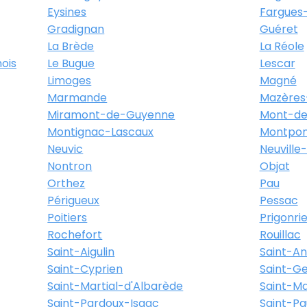
Eysines
Fargues-
Gradignan
Guéret
La Brède
La Réole
ois
Le Bugue
Lescar
Limoges
Magné
Marmande
Mazères
Miramont-de-Guyenne
Mont-de
Montignac-Lascaux
Montpon
Neuvic
Neuville
Nontron
Objat
Orthez
Pau
Périgueux
Pessac
Poitiers
Prigonri
Rochefort
Rouillac
Saint-Aigulin
Saint-A
Saint-Cyprien
Saint-Ge
Saint-Martial-d'Albarède
Saint-M
Saint-Pardoux-Isaac
Saint-Pa