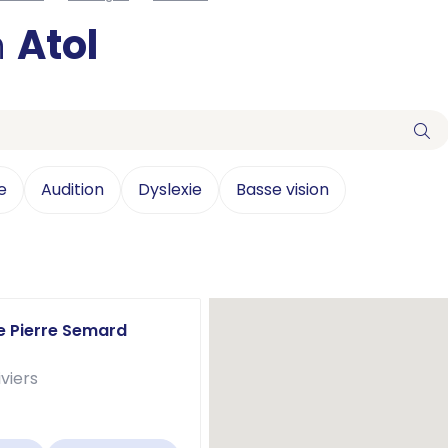
n
Atol
e
Audition
Dyslexie
Basse vision
s
ue Pierre Semard
viers