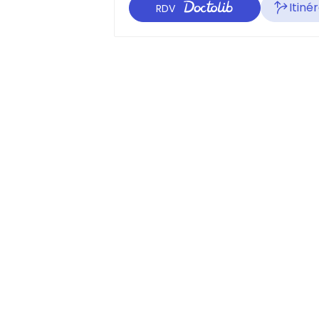
Itiné
RDV