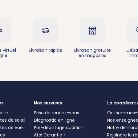
 virtuel
Livraison rapide
Livraison gratuite
Dépa
igne
en magasins
imm
es
Nos services
La coopérati
asin
Prise de rendez-vous
Qui sommes-
es de soleil
Diagnostic en ligne
Nos enseigne
tes de vue
Pré-dépistage audition
Notre démarc
les
Atol Garantie +
Rejoindre le r