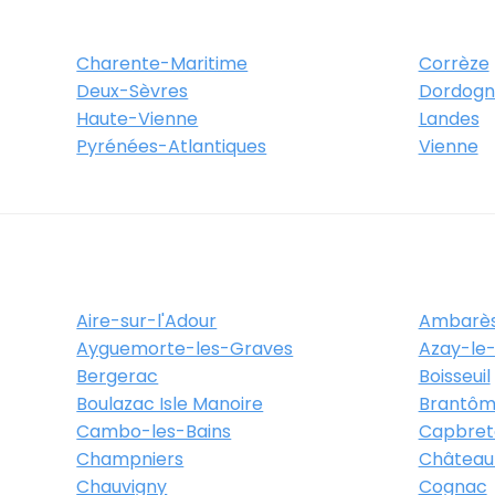
Charente-Maritime
Corrèze
Deux-Sèvres
Dordogn
Haute-Vienne
Landes
Pyrénées-Atlantiques
Vienne
Aire-sur-l'Adour
Ambarès
Ayguemorte-les-Graves
Azay-le-
Bergerac
Boisseuil
Boulazac Isle Manoire
Brantôm
Cambo-les-Bains
Capbret
Champniers
Château
Chauvigny
Cognac