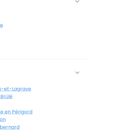
e
-et-Lagrave
Brûlé
e en Périgord
on
bernard