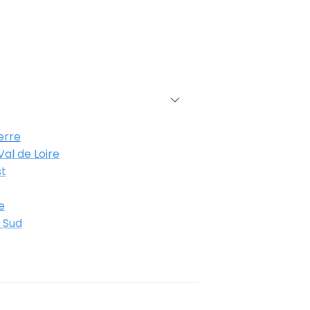
erre
al de Loire
t
e
 Sud