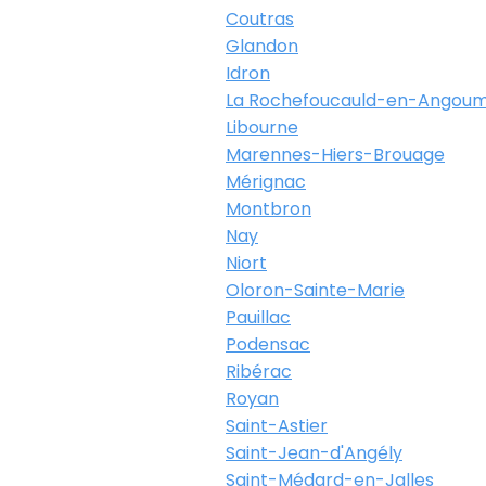
Coutras
Glandon
Idron
La Rochefoucauld-en-Angoum
Libourne
Marennes-Hiers-Brouage
Mérignac
Montbron
Nay
Niort
Oloron-Sainte-Marie
Pauillac
Podensac
Ribérac
Royan
Saint-Astier
Saint-Jean-d'Angély
Saint-Médard-en-Jalles