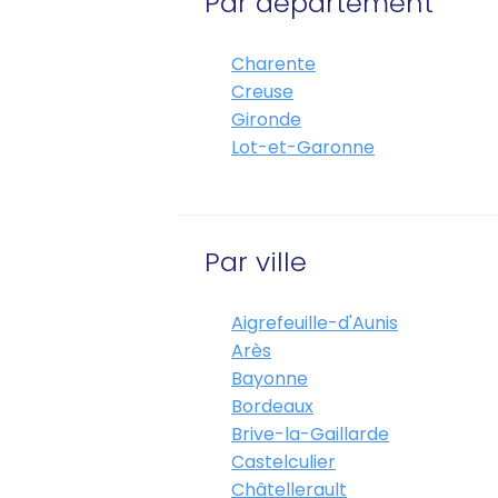
Par département
Charente
Creuse
Gironde
Lot-et-Garonne
Par ville
Aigrefeuille-d'Aunis
Arès
Bayonne
Bordeaux
Brive-la-Gaillarde
Castelculier
Châtellerault