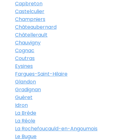
Capbreton
Castelculier
Champniers
Châteaubernard
Châtellerault
Chauvigny
Cognac
Coutras
Eysines
Fargues-Saint-Hilaire
Glandon
Gradignan
Guéret
Idron
La Brède
La Réole
La Rochefoucauld-en-Angoumois
Le Bugue