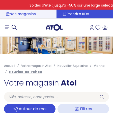
Soldes d’été : jusqu’à -50% sur une large sélection
Nos magasins
Prendre RDV
Connexion
Liste des 
Accueil
Votre magasin Atol
Nouvelle-Aquitaine
Vienne
Neuville-de-Poitou
Votre magasin
Atol
Autour de moi
Filtres