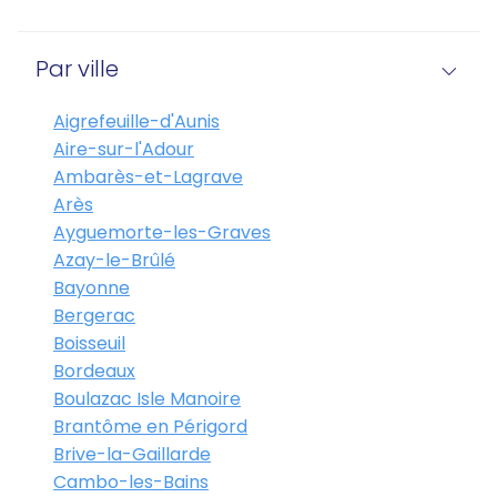
Par ville
Aigrefeuille-d'Aunis
Aire-sur-l'Adour
Ambarès-et-Lagrave
Arès
Ayguemorte-les-Graves
Azay-le-Brûlé
Bayonne
Bergerac
Boisseuil
Bordeaux
Boulazac Isle Manoire
Brantôme en Périgord
Brive-la-Gaillarde
Cambo-les-Bains