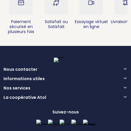
Paiement
Satisfait ou
Essayage virtuel
Livraison 
sécurisé en
Satisfait
en ligne
plusieurs fois
Nous contacter
Informations utiles
Nos services
La coopérative Atol
Suivez-nous