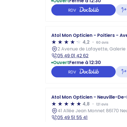
Ouvert
Ferme à 12:30
RDV
Atol Mon Opticien - Poitiers - A
4,2
60 avis
2 Avenue de Lafayette, Galerie
05 49 01 42 62
Ouvert
Ferme à 12:30
RDV
Atol Mon Opticien - Neuville-De
4,8
121 avis
41 Allée Jean Monnet 86170 Ne
05 49 51 55 41
Ouvert
Ferme à 19:00