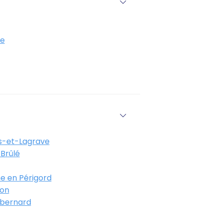
e
-et-Lagrave
Brûlé
e en Périgord
on
bernard