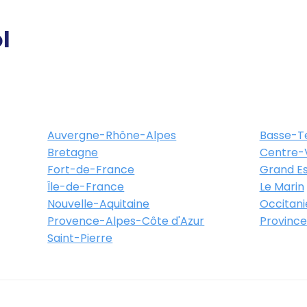
Itinéraire
Plus d'info
l
- Rue du Marché
igny
Auvergne-Rhône-Alpes
Basse-T
Bretagne
Centre-V
Itinéraire
Plus d'info
Fort-de-France
Grand Es
Île-de-France
Le Marin
Nouvelle-Aquitaine
Occitani
Provence-Alpes-Côte d'Azur
Province
t - Boulevard de Blossac
Saint-Pierre
Châtellerault