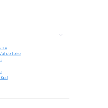
erre
al de Loire
t
e
 Sud