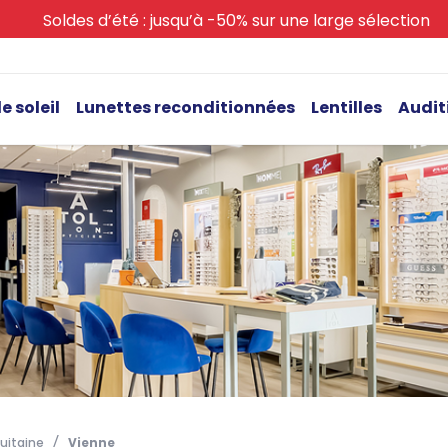
Soldes d’été : jusqu’à -50% sur une large sélection
e soleil
Lunettes reconditionnées
Lentilles
Audit
uitaine
Vienne