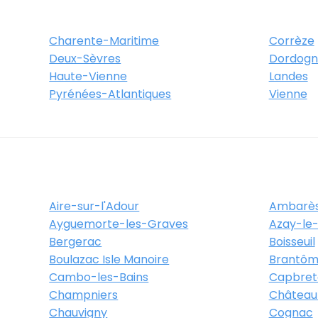
Itinéraire
Plus d'info
Charente-Maritime
Corrèze
Deux-Sèvres
Dordogn
Haute-Vienne
Landes
Pyrénées-Atlantiques
Vienne
Aire-sur-l'Adour
Ambarès
Ayguemorte-les-Graves
Azay-le-
Bergerac
Boisseuil
Boulazac Isle Manoire
Brantôm
Cambo-les-Bains
Capbret
Champniers
Château
Chauvigny
Cognac