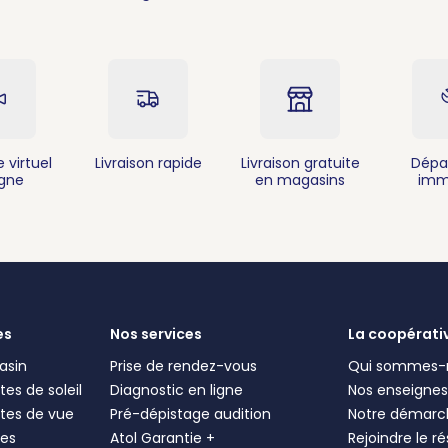
 virtuel
Livraison rapide
Livraison gratuite
Dépa
igne
en magasins
imm
es
Nos services
La coopérati
asin
Prise de rendez-vous
Qui sommes-
es de soleil
Diagnostic en ligne
Nos enseigne
tes de vue
Pré-dépistage audition
Notre démarc
les
Atol Garantie +
Rejoindre le r