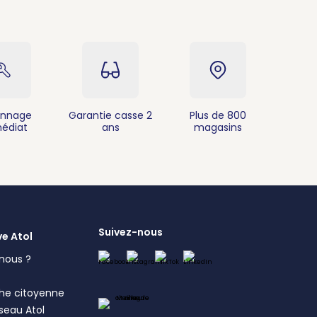
nnage
Garantie casse 2
Plus de 800
édiat
ans
magasins
Suivez-nous
ve Atol
nous ?
s
he citoyenne
éseau Atol