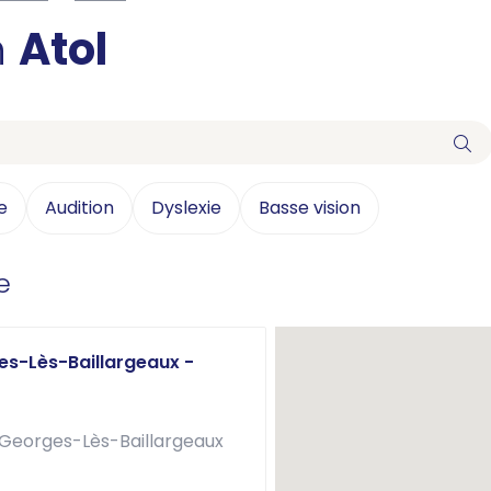
n
Atol
e
Audition
Dyslexie
Basse vision
e
es-Lès-Baillargeaux -
-Georges-Lès-Baillargeaux