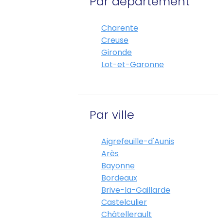
Par département
RDV
Charente
Creuse
Gironde
Lot-et-Garonne
Par ville
Aigrefeuille-d'Aunis
Arès
Bayonne
Bordeaux
Brive-la-Gaillarde
Castelculier
Châtellerault