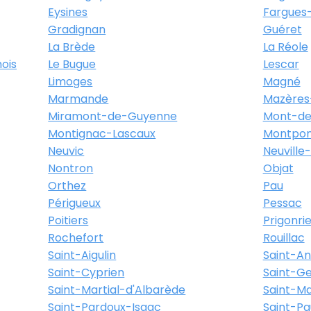
Eysines
Fargues-
Gradignan
Guéret
La Brède
La Réole
ois
Le Bugue
Lescar
Limoges
Magné
Marmande
Mazères
Miramont-de-Guyenne
Mont-de
Montignac-Lascaux
Montpon
Neuvic
Neuville
Nontron
Objat
Orthez
Pau
Périgueux
Pessac
Poitiers
Prigonri
Rochefort
Rouillac
Saint-Aigulin
Saint-A
Saint-Cyprien
Saint-Ge
Saint-Martial-d'Albarède
Saint-M
Saint-Pardoux-Isaac
Saint-Pa