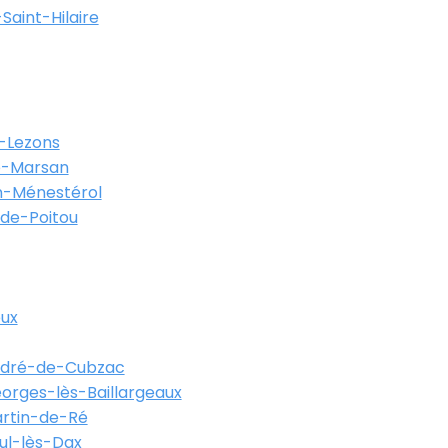
Saint-Hilaire
-Lezons
-Marsan
-Ménestérol
-de-Poitou
eux
ndré-de-Cubzac
orges-lès-Baillargeaux
artin-de-Ré
ul-lès-Dax