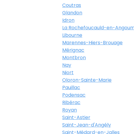
Coutras
Glandon
Idron
La Rochefoucauld-en-Angoum
Libourne
Marennes-Hiers-Brouage
Mérignac
Montbron
Nay
Niort
Oloron-Sainte-Marie
Pauillac
Podensac
Ribérac
Royan
Saint-Astier
Saint-Jean-d'Angély
Saint-Médard-en-Jalles