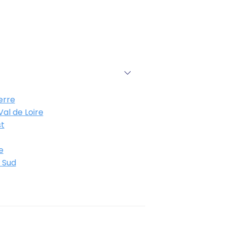
erre
al de Loire
t
e
 Sud