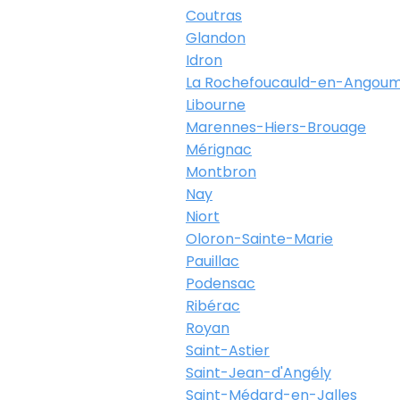
Coutras
Glandon
Idron
La Rochefoucauld-en-Angoum
Libourne
Marennes-Hiers-Brouage
Mérignac
Montbron
Nay
Niort
Oloron-Sainte-Marie
Pauillac
Podensac
Ribérac
Royan
Saint-Astier
Saint-Jean-d'Angély
Saint-Médard-en-Jalles