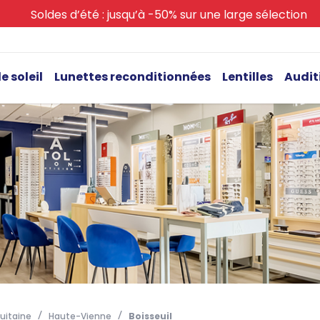
Soldes d’été : jusqu’à -50% sur une large sélection
e soleil
Lunettes reconditionnées
Lentilles
Audit
uitaine
Haute-Vienne
Boisseuil