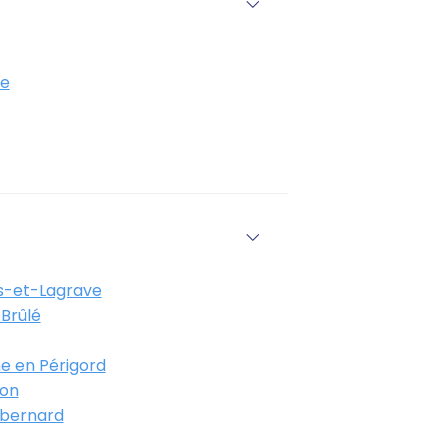
e
-et-Lagrave
Brûlé
e en Périgord
on
bernard