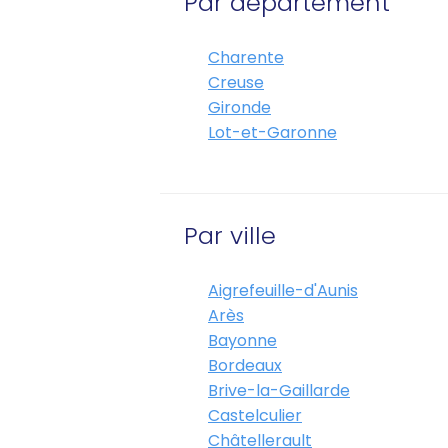
Par département
Charente
Creuse
Gironde
Lot-et-Garonne
Par ville
Aigrefeuille-d'Aunis
Arès
Bayonne
Bordeaux
Brive-la-Gaillarde
Castelculier
Châtellerault