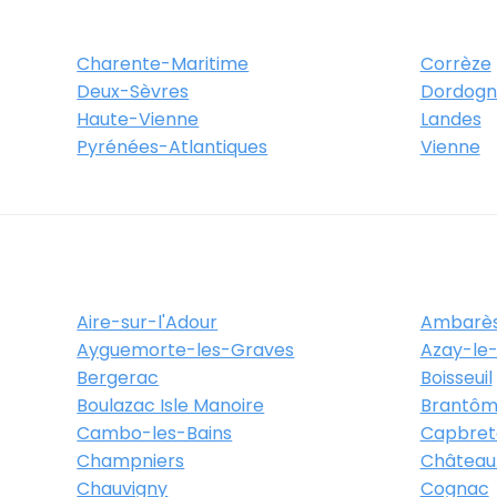
Charente-Maritime
Corrèze
Deux-Sèvres
Dordogn
Haute-Vienne
Landes
Pyrénées-Atlantiques
Vienne
Aire-sur-l'Adour
Ambarès
Ayguemorte-les-Graves
Azay-le-
Bergerac
Boisseuil
Boulazac Isle Manoire
Brantôm
Cambo-les-Bains
Capbret
Champniers
Château
Chauvigny
Cognac