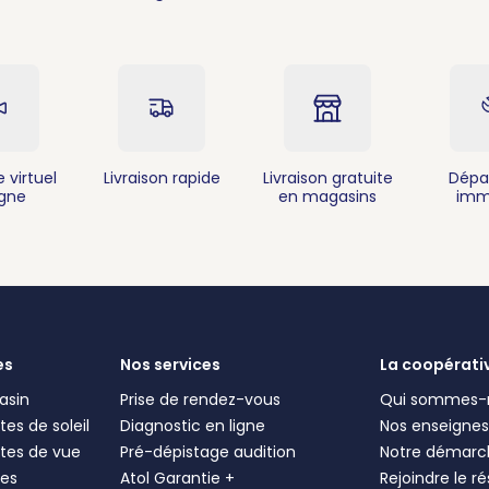
 virtuel
Livraison rapide
Livraison gratuite
Dépa
igne
en magasins
imm
es
Nos services
La coopérati
asin
Prise de rendez-vous
Qui sommes-
es de soleil
Diagnostic en ligne
Nos enseigne
tes de vue
Pré-dépistage audition
Notre démarc
les
Atol Garantie +
Rejoindre le r