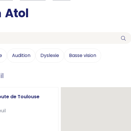
n
Atol
e
Audition
Dyslexie
Basse vision
il
Route de Toulouse
uil