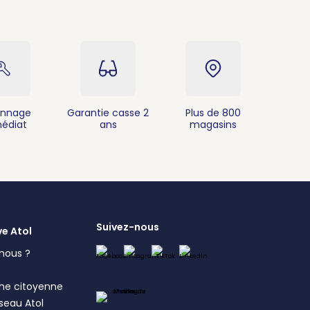
nnage
Garantie casse 2
Plus de 800
édiat
ans
magasins
Suivez-nous
ve Atol
nous ?
s
he citoyenne
éseau Atol