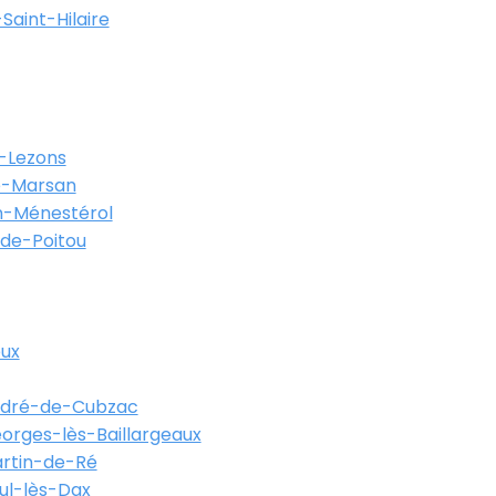
Saint-Hilaire
-Lezons
-Marsan
-Ménestérol
-de-Poitou
eux
ndré-de-Cubzac
orges-lès-Baillargeaux
artin-de-Ré
ul-lès-Dax