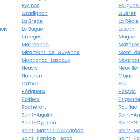
Eysines
Fargues-
Gradignan
Guéret
La Brède
La Réole
ois
Le Bugue
Lescar
Limoges
Magné
Marmande
Mazères
Miramont-de-Guyenne
Mont-de
Montignac-Lascaux
Montpon
Neuvic
Neuville
Nontron
Objat
Orthez
Pau
Périgueux
Pessac
Poitiers
Prigonri
Rochefort
Rouillac
Saint-Aigulin
Saint-A
Saint-Cyprien
Saint-Ge
Saint-Martial-d'Albarède
Saint-M
Saint-Pardoux-Isaac
Saint-Pa