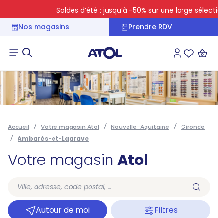
Soldes d’été : jusqu’à -50% sur une large sélection
Nos magasins
Prendre RDV
Connexion
Liste des 
Accueil
Votre magasin Atol
Nouvelle-Aquitaine
Gironde
Ambarès-et-Lagrave
Votre magasin
Atol
Autour de moi
Filtres