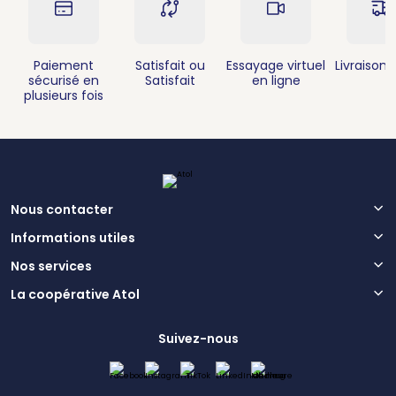
Paiement
Satisfait ou
Essayage virtuel
Livraison 
sécurisé en
Satisfait
en ligne
plusieurs fois
Nous contacter
Informations utiles
Nos services
La coopérative Atol
Suivez-nous