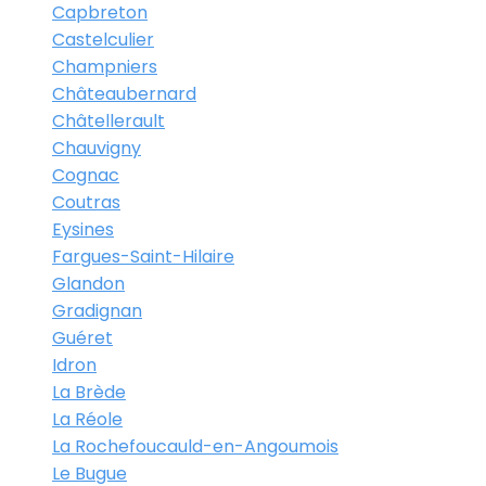
Capbreton
Castelculier
Champniers
Châteaubernard
Châtellerault
Chauvigny
Cognac
Coutras
Eysines
Fargues-Saint-Hilaire
Glandon
Gradignan
Guéret
Idron
La Brède
La Réole
La Rochefoucauld-en-Angoumois
Le Bugue