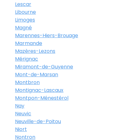
Lescar
Libourne
Limoges
Magné
Marennes-Hiers-Brouage
Marmande
Mazères-Lezons
Mérignac
Miramont-de-Guyenne
Mont-de-Marsan
Montbron
Montignac-Lascaux
Montpon-Ménestérol
Nay
Neuvic
Neuville-de-Poitou
Niort
Nontron