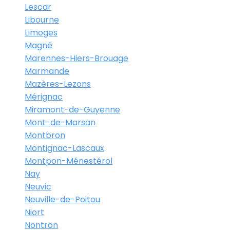
Lescar
Libourne
Limoges
Magné
Marennes-Hiers-Brouage
Marmande
Mazères-Lezons
Mérignac
Miramont-de-Guyenne
Mont-de-Marsan
Montbron
Montignac-Lascaux
Montpon-Ménestérol
Nay
Neuvic
Neuville-de-Poitou
Niort
Nontron