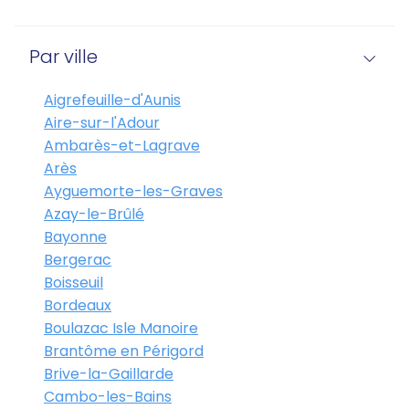
Par ville
Aigrefeuille-d'Aunis
Aire-sur-l'Adour
Ambarès-et-Lagrave
Arès
Ayguemorte-les-Graves
Azay-le-Brûlé
Bayonne
Bergerac
Boisseuil
Bordeaux
Boulazac Isle Manoire
Brantôme en Périgord
Brive-la-Gaillarde
Cambo-les-Bains