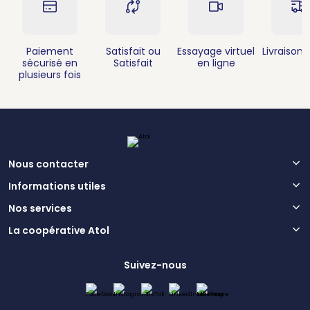
Paiement
Satisfait ou
Essayage virtuel
Livraison 
sécurisé en
Satisfait
en ligne
plusieurs fois
Nous contacter
Informations utiles
Nos services
La coopérative Atol
Suivez-nous