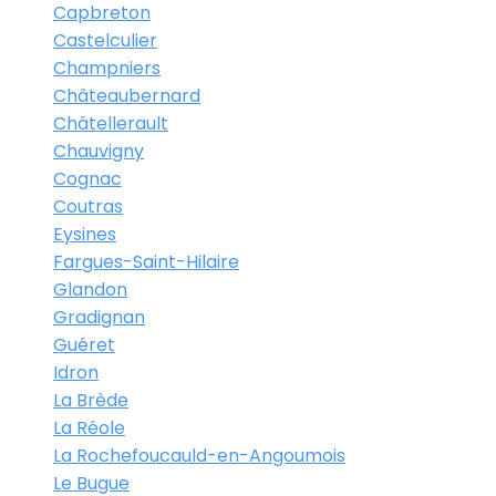
Capbreton
Castelculier
Champniers
Châteaubernard
Châtellerault
Chauvigny
Cognac
Coutras
Eysines
Fargues-Saint-Hilaire
Glandon
Gradignan
Guéret
Idron
La Brède
La Réole
La Rochefoucauld-en-Angoumois
Le Bugue