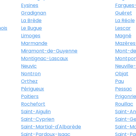
Eysines
Fargues-
Gradignan
Guéret
La Brède
La Réole
ois
Le Bugue
Lescar
Limoges
Magné
Marmande
Mazères
Miramont-de-Guyenne
Mont-de
Montignac-Lascaux
Montpon
Neuvic
Neuville
Nontron
Objat
Orthez
Pau
Périgueux
Pessac
Poitiers
Prigonri
Rochefort
Rouillac
Saint-Aigulin
Saint-A
Saint-Cyprien
Saint-Ge
Saint-Martial-d'Albarède
Saint-M
Saint-Pardoux-Isaac
Saint-Pa