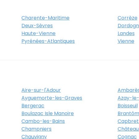
Charente-Maritime
Corrèze
Deux-Sèvres
Dordogn
Haute-Vienne
Landes
Pyrénées-Atlantiques
Vienne
Aire-sur-l'Adour
Ambarès
Ayguemorte-les-Graves
Azay-le-
Bergerac
Boisseuil
Boulazac Isle Manoire
Brantôm
Cambo-les-Bains
Capbret
Champniers
Château
Chauvigny
Cognac