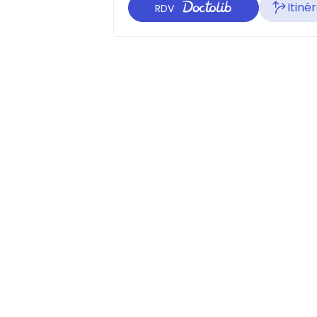
Itiné
RDV