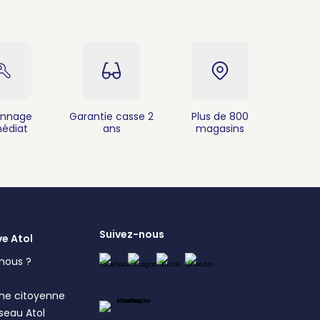
nnage
Garantie casse 2
Plus de 800
édiat
ans
magasins
Suivez-nous
ve Atol
nous ?
s
he citoyenne
éseau Atol