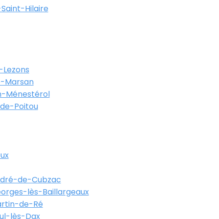
Saint-Hilaire
-Lezons
-Marsan
-Ménestérol
-de-Poitou
eux
ndré-de-Cubzac
orges-lès-Baillargeaux
artin-de-Ré
ul-lès-Dax