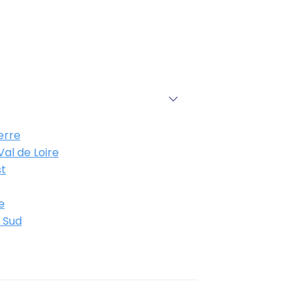
erre
al de Loire
t
e
 Sud