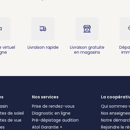
 virtuel
Livraison rapide
Livraison gratuite
Dépa
igne
en magasins
imm
es
Nos services
La coopérati
asin
Prise de rendez-vous
Qui sommes-
es de soleil
Diagnostic en ligne
Nos enseigne
tes de vue
Pré-dépistage audition
Notre démarc
les
Atol Garantie +
Rejoindre le r