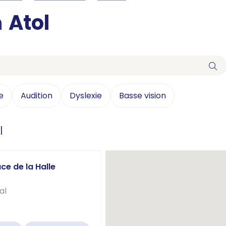
n
Atol
e
Audition
Dyslexie
Basse vision
l
ace de la Halle
al