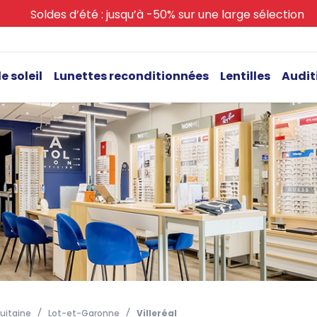
Soldes d’été : jusqu’à -50% sur une large sélection
e soleil
Lunettes reconditionnées
Lentilles
Audit
uitaine
Lot-et-Garonne
Villeréal