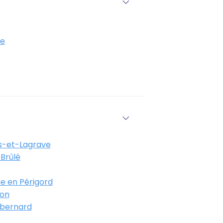
e
-et-Lagrave
Brûlé
e en Périgord
on
bernard