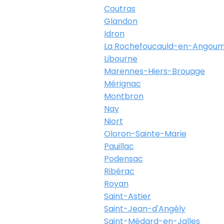
Coutras
Glandon
Idron
La Rochefoucauld-en-Angoum
Libourne
Marennes-Hiers-Brouage
Mérignac
Montbron
Nay
Niort
Oloron-Sainte-Marie
Pauillac
Podensac
Ribérac
Royan
Saint-Astier
Saint-Jean-d'Angély
Saint-Médard-en-Jalles