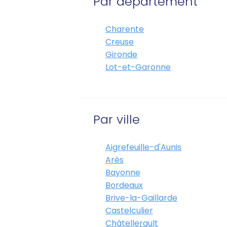
Par département
Charente
Creuse
Gironde
Lot-et-Garonne
Par ville
Aigrefeuille-d'Aunis
Arès
Bayonne
Bordeaux
Brive-la-Gaillarde
Castelculier
Châtellerault