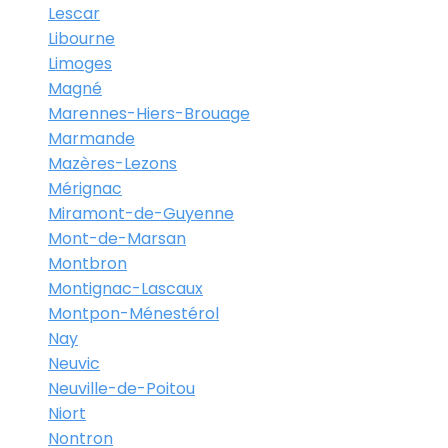
Lescar
Libourne
Limoges
Magné
Marennes-Hiers-Brouage
Marmande
Mazères-Lezons
Mérignac
Miramont-de-Guyenne
Mont-de-Marsan
Montbron
Montignac-Lascaux
Montpon-Ménestérol
Nay
Neuvic
Neuville-de-Poitou
Niort
Nontron