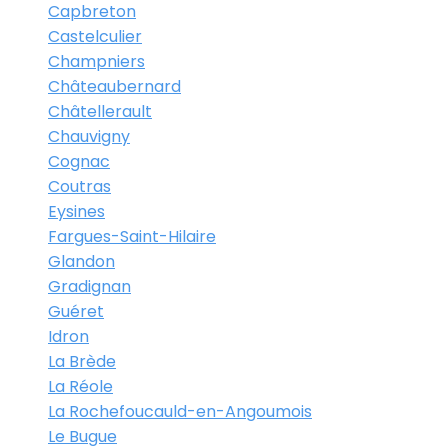
Capbreton
Castelculier
Champniers
Châteaubernard
Châtellerault
Chauvigny
Cognac
Coutras
Eysines
Fargues-Saint-Hilaire
Glandon
Gradignan
Guéret
Idron
La Brède
La Réole
La Rochefoucauld-en-Angoumois
Le Bugue