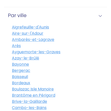
Par ville
Aigrefeuille-d'Aunis
Aire-sur-l'Adour
Ambarès-et-Lagrave
Arès
Ayguemorte-les-Graves
Azay-le-Brûlé
Bayonne
Bergerac
Boisseuil
Bordeaux
Boulazac Isle Manoire
Brantôme en Périgord
Brive-la-Gaillarde
Cambo-les-Bains