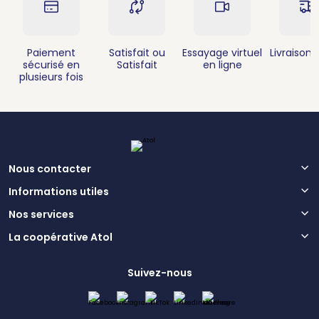
Paiement
Satisfait ou
Essayage virtuel
Livraison 
sécurisé en
Satisfait
en ligne
plusieurs fois
Nous contacter
Informations utiles
Nos services
La coopérative Atol
Suivez-nous