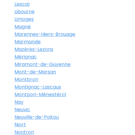
Lescar
Libourne
Limoges
Magné
Marennes-Hiers-Brouage
Marmande
Mazères-Lezons
Mérignac
Miramont-de-Guyenne
Mont-de-Marsan
Montbron
Montignac-Lascaux
Montpon-Ménestérol
Nay
Neuvic
Neuville-de-Poitou
Niort
Nontron