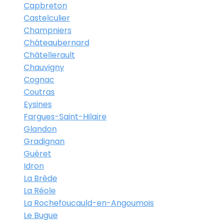
Capbreton
Castelculier
Champniers
Châteaubernard
Châtellerault
Chauvigny
Cognac
Coutras
Eysines
Fargues-Saint-Hilaire
Glandon
Gradignan
Guéret
Idron
La Brède
La Réole
La Rochefoucauld-en-Angoumois
Le Bugue