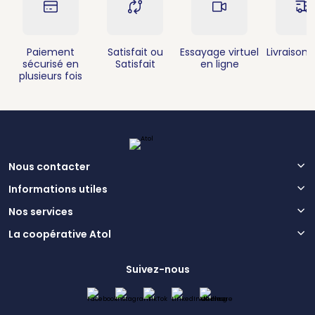
Paiement
Satisfait ou
Essayage virtuel
Livraison 
sécurisé en
Satisfait
en ligne
plusieurs fois
Nous contacter
Informations utiles
Nos services
La coopérative Atol
Suivez-nous