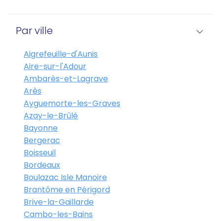
Par ville
Aigrefeuille-d'Aunis
Aire-sur-l'Adour
Ambarès-et-Lagrave
Arès
Ayguemorte-les-Graves
Azay-le-Brûlé
Bayonne
Bergerac
Boisseuil
Bordeaux
Boulazac Isle Manoire
Brantôme en Périgord
Brive-la-Gaillarde
Cambo-les-Bains