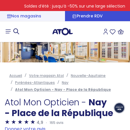
Soldes d’été : jusqu’à -50% sur une large sélection
Nos magasins
Prendre RDV
Connexion
Liste des 
Accueil
Votre magasin Atol
Nouvelle-Aquitaine
Pyrénées-Atlantiques
Nay
Atol Mon Opticien - Nay - Place de la République
Atol Mon Opticien -
Nay
- Place de la République
4,9
165 avis
Donnez votre avis