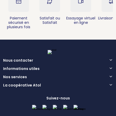
Paiement
Satisfait ou
Essayage virtuel
Livraison 
sécurisé en
Satisfait
en ligne
plusieurs fois
Nous contacter
Informations utiles
Nos services
La coopérative Atol
Suivez-nous