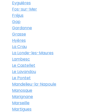
Eyguières
Fos-sur-Mer
Fréjus
Gap
Gardanne
Grasse
Hyères
La Crau
La Londe-les-Maures
Lambesc
Le Castellet
Le Lavandou
Le Pontet
Mandelieu-la-Napoule
Manosque
Marignane
Marseille
Martigues