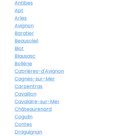
Antibes
Apt
Arles
Avignon
Baratier
Beausoleil
Biot
Blausasc
Bollène
Cabrières-d'Avignon
Cagnes-sur-Mer
Carpentras
Cavaillon
Cavalaire-sur-Mer
Châteaurenard
Cogolin
Contes
Draguignan