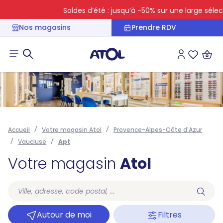
Soldes d’été : jusqu’à -50% sur une large sélecti
Nos magasins
Prendre RDV
Connexion
Liste des 
Accueil
Votre magasin Atol
Provence-Alpes-Côte d'Azur
Vaucluse
Apt
Votre magasin
Atol
Autour de moi
Filtres