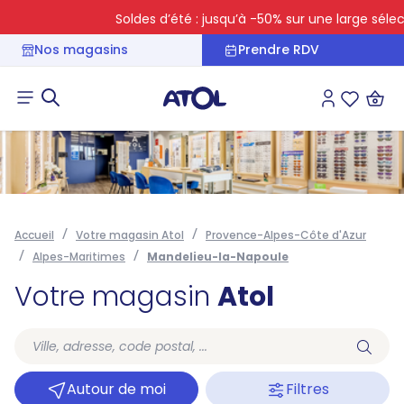
Soldes d’été : jusqu’à -50% sur une large sélect
Nos magasins
Prendre RDV
Connexion
Liste des 
Accueil
Votre magasin Atol
Provence-Alpes-Côte d'Azur
Alpes-Maritimes
Mandelieu-la-Napoule
Votre magasin
Atol
Autour de moi
Filtres