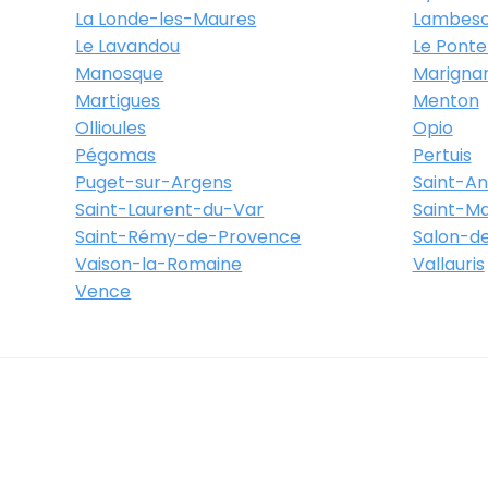
La Londe-les-Maures
Lambes
Le Lavandou
Le Ponte
Manosque
Marigna
Martigues
Menton
Ollioules
Opio
Pégomas
Pertuis
Puget-sur-Argens
Saint-A
Saint-Laurent-du-Var
Saint-M
Saint-Rémy-de-Provence
Salon-d
Vaison-la-Romaine
Vallauris
Vence