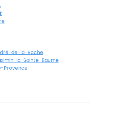
c
t
ne
ndré-de-la-Roche
aximin-la-Sainte-Baume
e-Provence