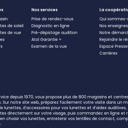
es
Nos services
La coopérati
asin
Prise de rendez-vous
Qui sommes-
es de soleil
Diagnostic en ligne
Nos enseigne
tes de vue
Pré-dépistage audition
Notre démarc
les
Atol Garantie +
Rejoindre le r
rs
Examen de la vue
Espace Presse
Carrières
ervice depuis 1970, vous propose plus de 800 magasins et centre
rs. Sur notre site web, préparez facilement votre visite dans un
lunettes, d’accessoires pour vos lunettes et d’aides auditives, a
unettes directement sur votre visage, puis commandez en ligne e
n choisir vos lunettes, entretenir vos lentilles de contact, comp
.