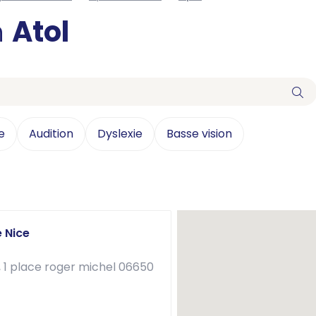
n
Atol
e
Audition
Dyslexie
Basse vision
e Nice
 1 place roger michel 06650