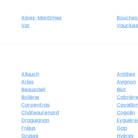
Alpes-Maritimes
Bouches
Var
Vauclus
Allauch
Antibes
Arles
Avignon
Beausoleil
Biot
Bollène
Cabrière
Carpentras
Cavaillo
Châteaurenard
Cogolin
Draguignan
Eyguière
Fréjus
Gap
Grasse
Hyères