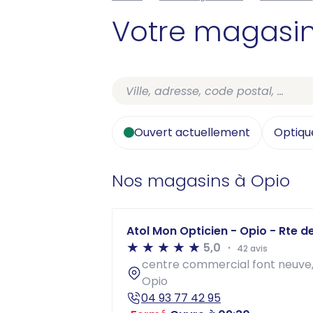
Votre magasi
Ouvert actuellement
Optiqu
Nos magasins à Opio
Atol Mon Opticien - Opio - Rte d
5,0
42 avis
centre commercial font neuve,
Opio
04 93 77 42 95