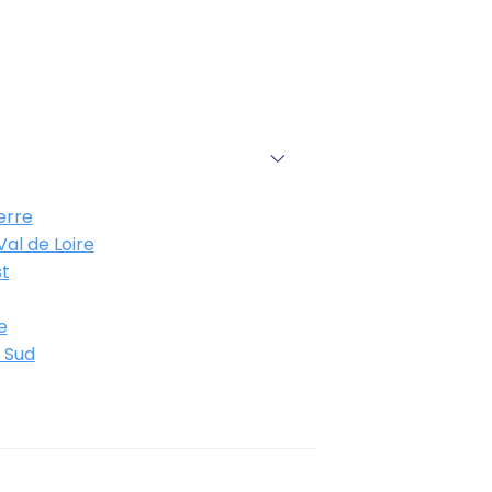
erre
al de Loire
t
e
 Sud