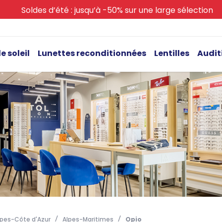
Soldes d’été : jusqu’à -50% sur une large sélection
e soleil
Lunettes reconditionnées
Lentilles
Audit
pes-Côte d'Azur
Alpes-Maritimes
Opio