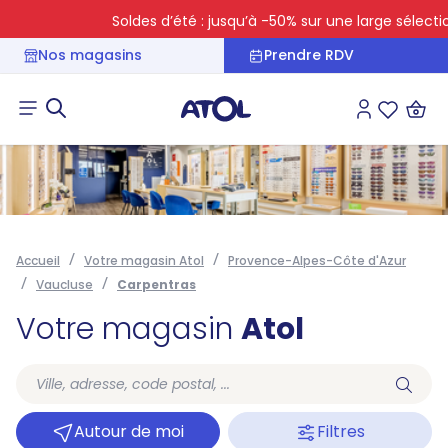
Soldes d’été : jusqu’à -50% sur une large sélection
Nos magasins
Prendre RDV
Connexion
Liste des 
Accueil
Votre magasin Atol
Provence-Alpes-Côte d'Azur
Vaucluse
Carpentras
Votre magasin
Atol
Autour de moi
Filtres