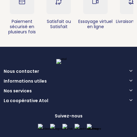
Paiement
Satisfait ou
Essayage virtuel
Livraison 
sécurisé en
Satisfait
en ligne
plusieurs fois
Nous contacter
Informations utiles
Nos services
La coopérative Atol
Suivez-nous