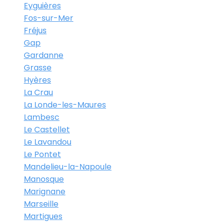
Eyguières
Fos-sur-Mer
Fréjus
Gap
Gardanne
Grasse
Hyères
La Crau
La Londe-les-Maures
Lambesc
Le Castellet
Le Lavandou
Le Pontet
Mandelieu-la-Napoule
Manosque
Marignane
Marseille
Martigues