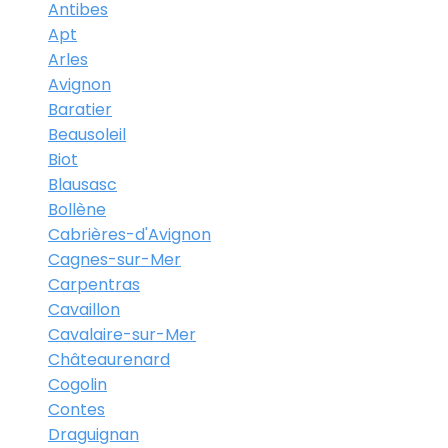
Antibes
Apt
Arles
Avignon
Baratier
Beausoleil
Biot
Blausasc
Bollène
Cabrières-d'Avignon
Cagnes-sur-Mer
Carpentras
Cavaillon
Cavalaire-sur-Mer
Châteaurenard
Cogolin
Contes
Draguignan